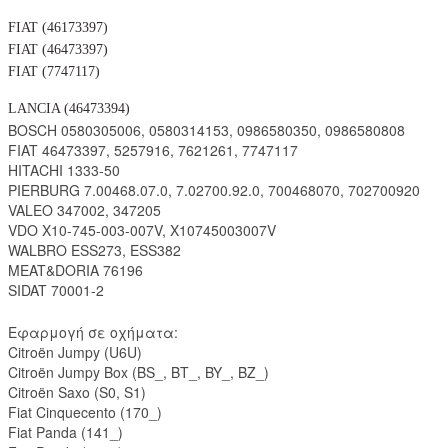
FIAT (46173397)
FIAT (46473397)
FIAT (7747117)
LANCIA (46473394)
BOSCH 0580305006, 0580314153, 0986580350, 0986580808
FIAT 46473397, 5257916, 7621261, 7747117
HITACHI 1333-50
PIERBURG 7.00468.07.0, 7.02700.92.0, 700468070, 702700920
VALEO 347002, 347205
VDO X10-745-003-007V, X10745003007V
WALBRO ESS273, ESS382
MEAT&DORIA 76196
SIDAT 70001-2
Εφαρμογή σε οχήματα:
Citroën Jumpy (U6U)
Citroën Jumpy Box (BS_, BT_, BY_, BZ_)
Citroën Saxo (S0, S1)
Fiat Cinquecento (170_)
Fiat Panda (141_)