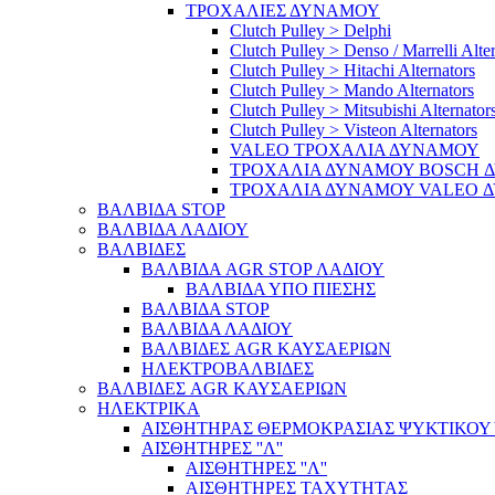
ΤΡΟΧΑΛΙΕΣ ΔΥΝΑΜΟΥ
Clutch Pulley > Delphi
Clutch Pulley > Denso / Marrelli Alte
Clutch Pulley > Hitachi Alternators
Clutch Pulley > Mando Alternators
Clutch Pulley > Mitsubishi Alternator
Clutch Pulley > Visteon Alternators
VALEO ΤΡΟΧΑΛΙΑ ΔΥΝΑΜΟΥ
ΤΡΟΧΑΛΙΑ ΔΥΝΑΜΟΥ BOSCH 
ΤΡΟΧΑΛΙΑ ΔΥΝΑΜΟΥ VALEO 
ΒΑΛΒΙΔΑ STOP
ΒΑΛΒΙΔΑ ΛΑΔΙΟΥ
ΒΑΛΒΙΔΕΣ
ΒΑΛΒΙΔΑ AGR STOP ΛΑΔΙΟΥ
ΒΑΛΒΙΔΑ ΥΠΟ ΠΙΕΣΗΣ
ΒΑΛΒΙΔΑ STOP
ΒΑΛΒΙΔΑ ΛΑΔΙΟΥ
ΒΑΛΒΙΔΕΣ AGR ΚΑΥΣΑΕΡΙΩΝ
ΗΛΕΚΤΡΟΒΑΛΒΙΔΕΣ
ΒΑΛΒΙΔΕΣ AGR ΚΑΥΣΑΕΡΙΩΝ
ΗΛΕΚΤΡΙΚΑ
ΑΙΣΘΗΤΗΡΑΣ ΘΕΡΜΟΚΡΑΣΙΑΣ ΨΥΚΤΙΚΟΥ
ΑΙΣΘΗΤΗΡΕΣ ''Λ''
ΑΙΣΘΗΤΗΡEΣ ''Λ''
ΑΙΣΘΗΤΗΡEΣ ΤΑΧΥΤΗΤΑΣ