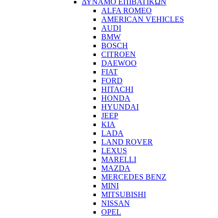
ΔΥΝΑΜΟ ΕΠΙΒΑΤΙΚΩΝ
ALFA ROMEO
AMERICAN VEHICLES
AUDI
BMW
BOSCH
CITROEN
DAEWOO
FIAT
FORD
HITACHI
HONDA
HYUNDAI
JEEP
KIA
LADA
LAND ROVER
LEXUS
MARELLI
MAZDA
MERCEDES BENZ
MINI
MITSUBISHI
NISSAN
OPEL