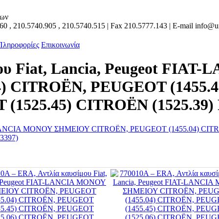
των
160
,
210.5740.905
,
210.5740.515
| Fax
210.5777.143
| E-mail
info@un
 Πληροφορίες
Επικοινωνία
ίμου Fiat, Lancia, Peugeot F
4) CITROËN, PEUGEOT (1455.
(1525.45) CITROËN (1525.39) 