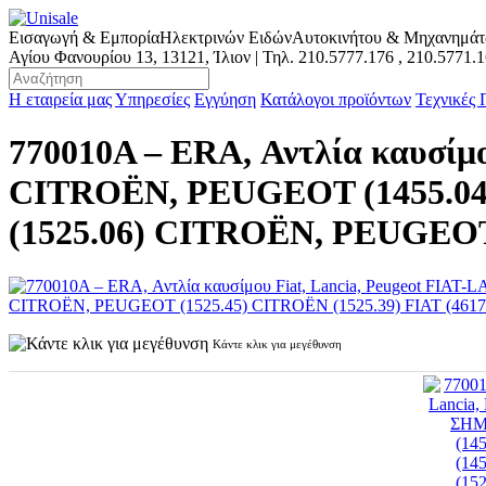
Εισαγωγή & Εμπορία
Ηλεκτρινών Ειδών
Αυτοκινήτου & Μηχανημά
Αγίου Φανουρίου 13, 13121, Ίλιον | Τηλ.
210.5777.176
,
210.5771.
Η εταιρεία μας
Υπηρεσίες
Εγγύηση
Κατάλογοι προϊόντων
Τεχνικές
770010A – ERA, Αντλία καυσ
CITROËN, PEUGEOT (1455.0
(1525.06) CITROËN, PEUGEOT 
Κάντε κλικ για μεγέθυνση