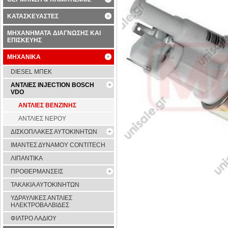
ΚΑΤΑΣΚΕΥΑΣΤΕΣ
ΜΗΧΑΝΗΜΑΤΑ ΔΙΑΓΝΩΣΗΣ ΚΑΙ
ΕΠΙΣΚΕΥΗΣ
ΜΗΧΑΝΙΚΑ
DIESEL ΜΠΕΚ
ΑΝΤΛΙΕΣ INJECTION BOSCH
VDO
ΑΝΤΛΙΕΣ ΒΕΝΖΙΝΗΣ
ΑΝΤΛΙΕΣ ΝΕΡΟΥ
ΔΙΣΚΟΠΛΑΚΕΣ ΑΥΤΟΚΙΝΗΤΩΝ
ΙΜΑΝΤΕΣ ΔΥΝΑΜΟΥ CONTITECH
ΛΙΠΑΝΤΙΚΑ
ΠΡΟΘΕΡΜΑΝΣΕΙΣ
ΤΑΚΑΚΙΑ ΑΥΤΟΚΙΝΗΤΩΝ
ΥΔΡΑΥΛΙΚΕΣ ΑΝΤΛΙΕΣ
ΗΛΕΚΤΡΟΒΑΛΒΙΔΕΣ
ΦΙΛΤΡΟ ΛΑΔΙΟΥ