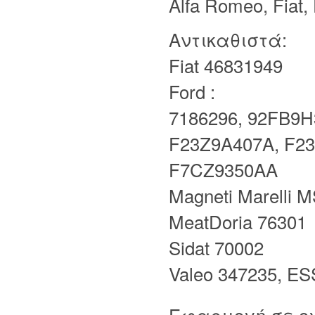
Alfa Romeo, Fiat,
Αντικαθιστά:
Fiat 46831949
Ford :
7186296, 92FB9H
F23Z9A407A, F2
F7CZ9350AA
Magneti Marelli 
MeatDoria 76301
Sidat 70002
Valeo 347235, E
Εφαρμογή σε ο