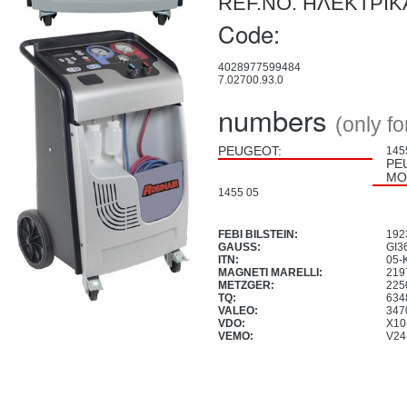
REF.NO. ΗΛΕΚΤΡΙΚΑ
Code:
4028977599484
7.02700.93.0
numbers
(only f
PEUGEOT:
145
PE
MO
1455 05
FEBI BILSTEIN:
192
GAUSS:
GI3
ITN:
05-
MAGNETI MARELLI:
219
METZGER:
225
TQ:
634
VALEO:
347
VDO:
X10
VEMO:
V24