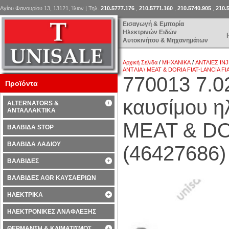
Αγίου Φανουρίου 13, 13121, Ίλιον | Τηλ.
210.5777.176
,
210.5771.160
,
210.5740.905
,
210.
Εισαγωγή & Εμπορία
Ηλεκτρινών Ειδών
Αυτοκινήτου & Μηχανημάτων
/
/
Αρχική Σελίδα
ΜΗΧΑΝΙΚΑ
ΑΝΤΛΙΕΣ IN
ANTΛΙA \ MEAT & DORIA FIAT-LANCIA FIA
770013 7.0
Προϊόντα
καυσίμου η
ALTERNATORS &
ΑΝΤΑΛΛΑΚΤΙΚΑ
MEAT & DO
ΒΑΛΒΙΔΑ STOP
ΒΑΛΒΙΔΑ ΛΑΔΙΟΥ
(46427686)
ΒΑΛΒΙΔΕΣ
ΒΑΛΒΙΔΕΣ AGR ΚΑΥΣΑΕΡΙΩΝ
ΗΛΕΚΤΡΙΚΑ
ΗΛΕΚΤΡΟΝΙΚΕΣ ΑΝΑΦΛΕΞΗΣ
ΘΕΡΜΑΝΣΗ & ΚΛΙΜΑΤΙΣΜΟΣ