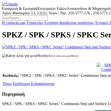
Εισαγωγή & Εμπορία
Ηλεκτρινών Ειδών
Αυτοκινήτου & Μηχανημά
Αγίου Φανουρίου 13, 13121, Ίλιον | Τηλ.
210.5777.176
,
210.5771.
Η εταιρεία μας
Υπηρεσίες
Εγγύηση
Κατάλογοι προϊόντων
Τεχνικές
SPKZ / SPK / SPKS / SPKC Seri
Κάντε κλικ για μεγέθυνση
Κωδικός:
"SPKZ / SPK / SPKS / SPKC Series" Continuous Step a
Πίσω
Εκδήλωση Ενδιαφέροντος
Περιγραφή
SPKZ / SPK / SPKS / SPKC Series" Continuous Step and Surface Li