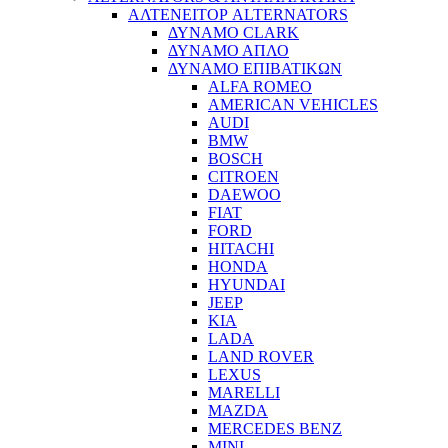
ΑΛΤΕΝΕΙΤΟΡ ALTERNATORS
ΔΥΝΑΜΟ CLARK
ΔΥΝΑΜΟ ΑΠΛΟ
ΔΥΝΑΜΟ ΕΠΙΒΑΤΙΚΩΝ
ALFA ROMEO
AMERICAN VEHICLES
AUDI
BMW
BOSCH
CITROEN
DAEWOO
FIAT
FORD
HITACHI
HONDA
HYUNDAI
JEEP
KIA
LADA
LAND ROVER
LEXUS
MARELLI
MAZDA
MERCEDES BENZ
MINI