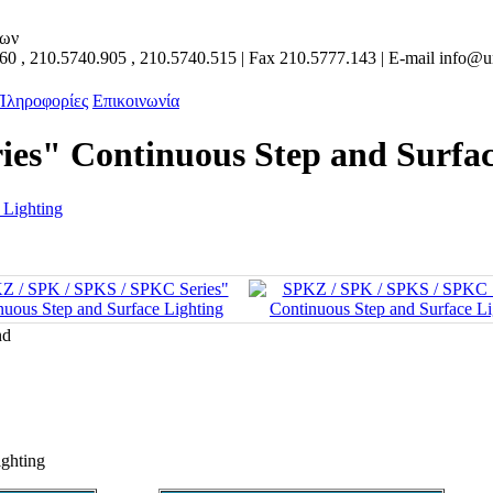
των
160
,
210.5740.905
,
210.5740.515
| Fax
210.5777.143
| E-mail
info@un
 Πληροφορίες
Επικοινωνία
es" Continuous Step and Surfac
nd
ghting