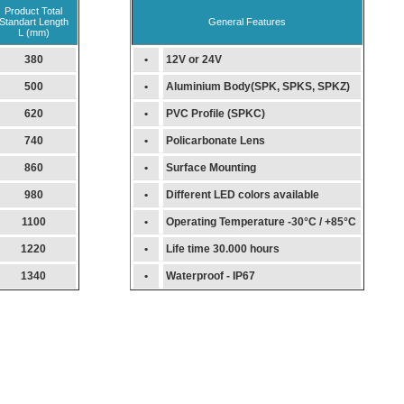
Product Total
Standart Length
General Features
L (mm)
380
•
12V or 24V
500
•
Aluminium Body(SPK, SPKS, SPKZ)
620
•
PVC Profile (SPKC)
740
•
Policarbonate Lens
860
•
Surface Mounting
980
•
Different LED colors available
1100
•
Operating Temperature -30°C / +85°C
1220
•
Life time 30.000 hours
1340
•
Waterproof - IP67