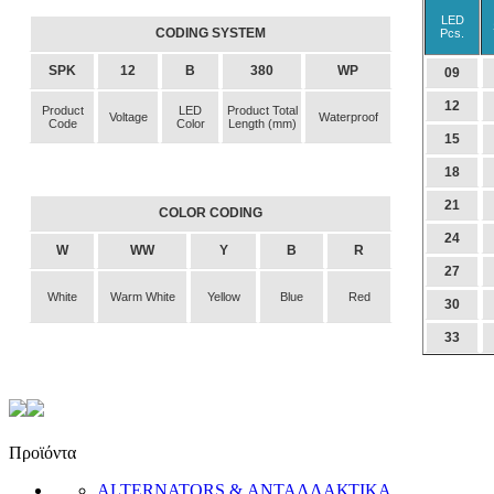
LED
CODING SYSTEM
Pcs.
SPK
12
B
380
WP
09
12
Product
LED
Product Total
Voltage
Waterproof
Code
Color
Length (mm)
15
18
21
COLOR CODING
24
W
WW
Y
B
R
27
White
Warm White
Yellow
Blue
Red
30
33
Προϊόντα
ALTERNATORS & ΑΝΤΑΛΛΑΚΤΙΚΑ