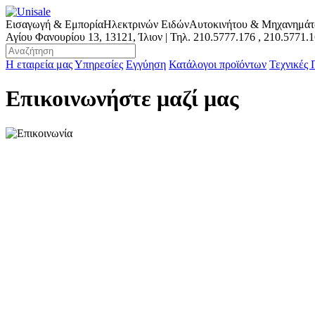
Εισαγωγή & Εμπορία
Ηλεκτρινών Ειδών
Αυτοκινήτου & Μηχανημά
Αγίου Φανουρίου 13, 13121, Ίλιον | Τηλ.
210.5777.176
,
210.5771.
Η εταιρεία μας
Υπηρεσίες
Εγγύηση
Κατάλογοι προϊόντων
Τεχνικές
Επικοινωνήστε μαζί μας