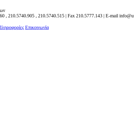
των
160
,
210.5740.905
,
210.5740.515
| Fax
210.5777.143
| E-mail
info@un
 Πληροφορίες
Επικοινωνία