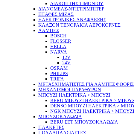
ΔΙΑΚΟΠΤΗΣ ΤΙΜΟΝΙΟΥ
ΔΙΑΝΟΜΕΑΣ-ΝΤΙΣΤΡΙΜΠΙΤΕΡ
ΕΠΑΦΕΣ ΜΙΖΑΣ
ΗΛΕΚΤΡΟΝΙΚΕΣ ΑΝΑΦΛΕΞΗΣ
ΚΛΑΞΟΝ ΤΕΝΟΡΑΚΙΑ ΑΕΡΟΚΟΡΝΕΣ
ΛΑΜΠΕΣ
BOSCH
FLOSSER
HELLA
NARVA
12V
24V
OSRAM
PHILIPS
TRIFA
ΜΕΤΑΣΧΗΜΑΤΙΣΤΕΣ ΓΙΑ ΛΑΜΠΕΣ ΦΘΟΡΙ
ΜΗΧΑΝΙΣΜΟΙ ΠΑΡΑΘΥΡΩΝ
ΜΠΟΥΖΙ ΗΛΕΚΤΡΙΚΑ > ΜΠΟΥΖΙ
BERU ΜΠΟΥΖΙ ΗΛΕΚΤΡΙΚΑ > ΜΠΟΥΖ
DENSO ΜΠΟΥΖΙ ΗΛΕΚΤΡΙΚΑ > ΜΠΟ
NGK ΜΠΟΥΖΙ ΗΛΕΚΤΡΙΚΑ > ΜΠΟΥΖ
ΜΠΟΥΖΟΚΑΛΩΔΙΑ
BERU ΣΕΤ ΜΠΟΥΖΟΚΑΛΩΔΙΑ
ΠΛΑΚΕΤΕΣ
ΠΟΛΛΑΠΛΑΣΙΑΣΤΕΣ