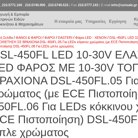
,
210.5771.160
,
210.5740.905
,
210.5740.515
| Fax
210.5777.143
| E-mail
info@unisale.gr
αγωγή & Εμπορία
Κ
κτρινών Ειδών
Η εταιρεία μας
Υπηρεσίες
Εγγύηση
π
οκινήτου & Μηχανημάτων
/
/
/
/
/
κή Σελίδα
ΦΑΝΟΙ & ΦΑΡΟΙ
ΦΑΡΟΙ
DASTERI
Φάροι LED - XENON
DSL-450FL LED 1
ΘΕΤΗΣΗ ΣΕ ΒΡΑΧΙΟΝΑ DSL-450FL.05 Για LEDs κίτρινου χρώματος (με ΕCE Πιστοποίηση) 
οποίηση) DSL-450FL.08 Για LEDs μπλε χρώματος
SL-450FL LED 10-30V EΛ
ED ΦΑΡΟΣ ΜΕ 10-30V Τ
ΡΑΧΙΟΝΑ DSL-450FL.05 Για
ρώματος (με ΕCE Πιστοποίη
50FL.06 Για LEDs κόκκινου
CE Πιστοποίηση) DSL-450F
πλε χρώματος