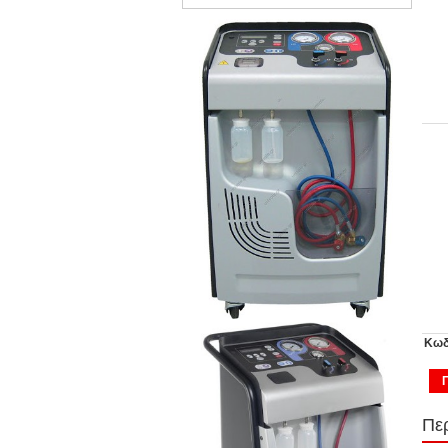
Κωδ
Πε