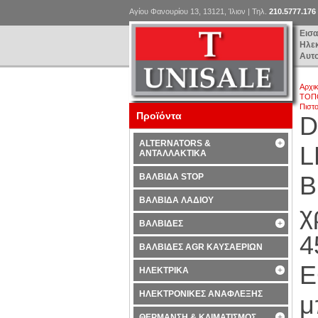
Αγίου Φανουρίου 13, 13121, Ίλιον | Τηλ.
210.5777.176
Εισ
Ηλε
Αυτ
Αρχι
ΤΟΠΟ
Πιστ
Προϊόντα
D
ALTERNATORS &
L
ΑΝΤΑΛΛΑΚΤΙΚΑ
Β
ΒΑΛΒΙΔΑ STOP
ΒΑΛΒΙΔΑ ΛΑΔΙΟΥ
χ
ΒΑΛΒΙΔΕΣ
4
ΒΑΛΒΙΔΕΣ AGR ΚΑΥΣΑΕΡΙΩΝ
Ε
ΗΛΕΚΤΡΙΚΑ
ΗΛΕΚΤΡΟΝΙΚΕΣ ΑΝΑΦΛΕΞΗΣ
μ
ΘΕΡΜΑΝΣΗ & ΚΛΙΜΑΤΙΣΜΟΣ