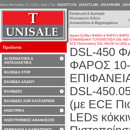
Αγίου Φανουρίου 13, 13121, Ίλιον | Τηλ.
210.5777.176
,
210.5771.160
,
210.5740.905
,
210.
Εισαγωγή & Εμπορία
Ηλεκτρινών Ειδών
Αυτοκινήτου & Μηχανημάτων
/
/
Αρχική Σελίδα
ΦΑΝΟΙ & ΦΑΡΟΙ
ΦΑΡΟΙ
ΕΠΙΦΑΝΕΙΑΚΗ ΤΟΠΟΘΕΤΗΣΗ DSL-450 DSL-4
ECE Πιστοποίηση) DSL-450.08 Για LEDs 
Προϊόντα
DSL-450 Φ
ALTERNATORS &
ΦΑΡΟΣ 10-
ΑΝΤΑΛΛΑΚΤΙΚΑ
ΒΑΛΒΙΔΑ STOP
ΕΠΙΦΑΝΕΙ
ΒΑΛΒΙΔΑ ΛΑΔΙΟΥ
DSL-450.05
ΒΑΛΒΙΔΕΣ
(με ΕCE Πι
ΒΑΛΒΙΔΕΣ AGR ΚΑΥΣΑΕΡΙΩΝ
ΗΛΕΚΤΡΙΚΑ
LEDs κόκκι
ΗΛΕΚΤΡΟΝΙΚΕΣ ΑΝΑΦΛΕΞΗΣ
ΘΕΡΜΑΝΣΗ & ΚΛΙΜΑΤΙΣΜΟΣ