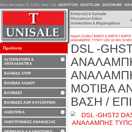
Αγίου Φανουρίου 13, 13121, Ίλιον | Τηλ.
210.5777.176
,
210.5771.160
,
210.5740.905
,
210.
Εισαγωγή & Εμπορία
Ηλεκτρινών Ειδών
Αυτοκινήτου & Μηχανημάτων
/
/
Αρχική Σελίδα
ΦΑΝΟΙ & ΦΑΡΟΙ
ΦΑΡΟΙ
ANAΛΑΜΠΗΣ ΤΥΠΟΥ LED 10-30V 33 M
DSL -GHS
Προϊόντα
ANAΛΑΜΠΗ
ALTERNATORS &
ΑΝΤΑΛΛΑΚΤΙΚΑ
ANAΛΑΜΠΗ
ΒΑΛΒΙΔΑ STOP
ΒΑΛΒΙΔΑ ΛΑΔΙΟΥ
MOTIΒΑ Α
ΒΑΛΒΙΔΕΣ
ΒΑΣΗ / Ε
ΒΑΛΒΙΔΕΣ AGR ΚΑΥΣΑΕΡΙΩΝ
ΗΛΕΚΤΡΙΚΑ
ΗΛΕΚΤΡΟΝΙΚΕΣ ΑΝΑΦΛΕΞΗΣ
ΘΕΡΜΑΝΣΗ & ΚΛΙΜΑΤΙΣΜΟΣ