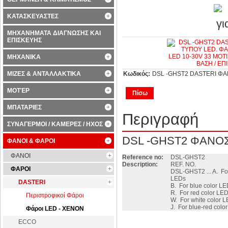
ΚΑΤΑΣΚΕΥΑΣΤΕΣ
ΜΗΧΑΝΗΜΑΤΑ ΔΙΑΓΝΩΣΗΣ ΚΑΙ
ΕΠΙΣΚΕΥΗΣ
ΜΗΧΑΝΙΚΑ
ΜΙΖΕΣ & ΑΝΤΑΛΛΑΚΤΙΚΑ
Κωδικός:
DSL -GHST2 DASTERI ΦA
ΜΟΤΈΡ
Πίσω
ΜΠΑΤΑΡΙΕΣ
Περιγραφή
ΣΥΝΑΓΕΡΜΟΙ / ΚΑΜΕΡΕΣ / ΗΧΟΣ
DSL -GHST2 ΦANO
ΦΑΝΟΙ & ΦΑΡΟΙ
ΦΑΝΟΙ
Reference no:
DSL-GHST2
Description:
REF. NO.
ΦΑΡΟΙ
DSL-GHST2 ... A. Fo
LEDs
DASTERI
B. For blue color L
R. For red color LE
Περιστροφικοί Φάροι
W. For white color 
J. For blue-red col
Φάροι LED - XENON
ECCO