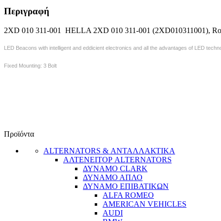
Περιγραφή
2XD 010 311-001 HELLA 2XD 010 311-001 (2XD010311001), Rot
LED Beacons with intelligent and eddicient electronics and all the advantages of LED techno
Fixed Mounting: 3 Bolt
Προϊόντα
ALTERNATORS & ΑΝΤΑΛΛΑΚΤΙΚΑ
ΑΛΤΕΝΕΙΤΟΡ ALTERNATORS
ΔΥΝΑΜΟ CLARK
ΔΥΝΑΜΟ ΑΠΛΟ
ΔΥΝΑΜΟ ΕΠΙΒΑΤΙΚΩΝ
ALFA ROMEO
AMERICAN VEHICLES
AUDI