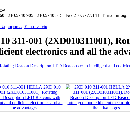
των
160
,
210.5740.905
,
210.5740.515
| Fax
210.5777.143
| E-mail
info@un
 Πληροφορίες
Επικοινωνία
0 311-001 (2XD010311001), Rot
icient electronics and all the ad