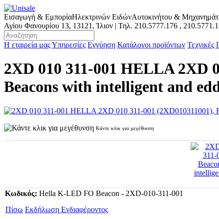
Εισαγωγή & Εμπορία
Ηλεκτρινών Ειδών
Αυτοκινήτου & Μηχανημά
Αγίου Φανουρίου 13, 13121, Ίλιον | Τηλ.
210.5777.176
,
210.5771.
Η εταιρεία μας
Υπηρεσίες
Εγγύηση
Κατάλογοι προϊόντων
Τεχνικές
2XD 010 311-001 HELLA 2XD 01
Beacons with intelligent and edd
Κάντε κλικ για μεγέθυνση
Κωδικός:
Hella K-LED FO Beacon - 2XD-010-311-001
Πίσω
Εκδήλωση Ενδιαφέροντος