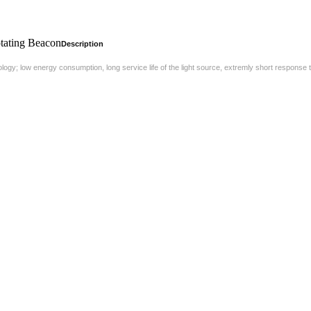
ating Beacon
Description
logy; low energy consumption, long service life of the light source, extremly short response t