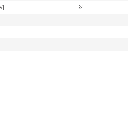
V]
24