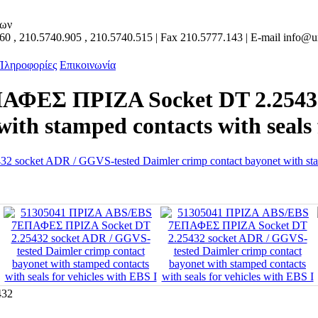
των
160
,
210.5740.905
,
210.5740.515
| Fax
210.5777.143
| E-mail
info@un
 Πληροφορίες
Επικοινωνία
ΦΕΣ ΠΡΙΖΑ Socket DT 2.25432
ith stamped contacts with seals 
432