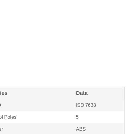
ies
Data
O
ISO 7638
f Poles
5
er
ABS