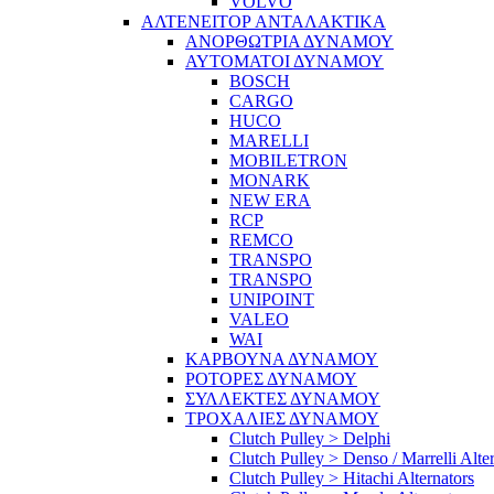
VOLVO
ΑΛΤΕΝΕΙΤΟΡ ΑΝΤΑΛΑΚΤΙΚΑ
ΑΝΟΡΘΩΤΡΙΑ ΔΥΝΑΜΟΥ
ΑΥΤΟΜΑΤΟΙ ΔΥΝΑΜΟΥ
BOSCH
CARGO
HUCO
MARELLI
MOBILETRON
MONARK
NEW ERA
RCP
REMCO
TRANSPO
TRANSPO
UNIPOINT
VALEO
WAI
ΚΑΡΒΟΥΝΑ ΔΥΝΑΜΟΥ
ΡΟΤΟΡΕΣ ΔΥΝΑΜΟΥ
ΣΥΛΛΕΚΤΕΣ ΔΥΝΑΜΟΥ
ΤΡΟΧΑΛΙΕΣ ΔΥΝΑΜΟΥ
Clutch Pulley > Delphi
Clutch Pulley > Denso / Marrelli Alte
Clutch Pulley > Hitachi Alternators