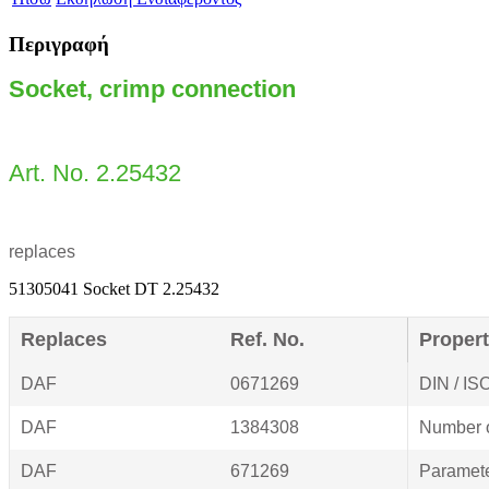
Περιγραφή
Socket, crimp connection
Art. No. 2.25432
replaces
51305041 Socket DT 2.25432
Replaces
Ref. No.
Propert
DAF
0671269
DIN / IS
DAF
1384308
Number o
DAF
671269
Paramet