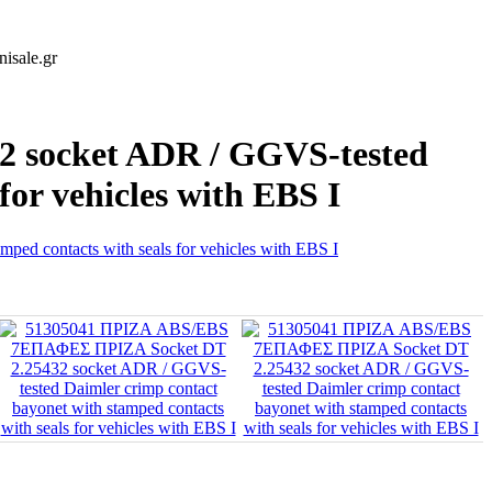
isale.gr
 socket ADR / GGVS-tested
for vehicles with EBS I