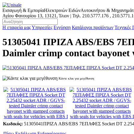
Εισαγωγή & Εμπορία
Ηλεκτρινών Ειδών
Αυτοκινήτου & Μηχανημά
Αγίου Φανουρίου 13, 13121, Ίλιον | Τηλ.
210.5777.176
,
210.5771.
Η εταιρεία μας
Υπηρεσίες
Εγγύηση
Κατάλογοι προϊόντων
Τεχνικές
51305041 ΠΡΙΖΑ ABS/EBS 7ΕΠΑ
Daimler crimp contact bayonet w
Κάντε κλικ για μεγέθυνση
Κωδικός:
51305041ΠΡΙΖΑ ABS/EBS 7ΕΠΑΦΕΣ Socket DT 2.25
Πίσω
Εκδήλωση Ενδιαφέροντος