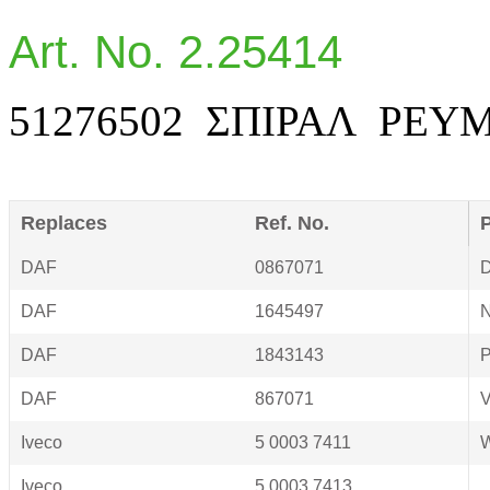
Art. No. 2.25414
51276502 ΣΠΙΡΑΛ ΡΕ
Replaces
Ref. No.
P
DAF
0867071
D
DAF
1645497
N
DAF
1843143
P
DAF
867071
V
Iveco
5 0003 7411
W
Iveco
5 0003 7413