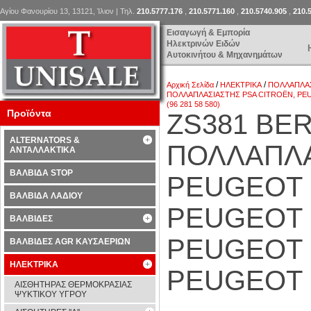
Αγίου Φανουρίου 13, 13121, Ίλιον | Τηλ.
210.5777.176
,
210.5771.160
,
210.5740.905
,
210.
Εισαγωγή & Εμπορία
Ηλεκτρινών Ειδών
Αυτοκινήτου & Μηχανημάτων
/
/
Αρχική Σελίδα
ΗΛΕΚΤΡΙΚΑ
ΠΟΛΛΑΠΛΑ
ΠΟΛΛΑΠΛΑΣΙΑΣΤΗΣ PSA CITROËN, PEUG
(96 281 58 580)
Προϊόντα
ZS381 BER
ALTERNATORS &
ΠΟΛΛΑΠΛΑ
ΑΝΤΑΛΛΑΚΤΙΚΑ
ΒΑΛΒΙΔΑ STOP
PEUGEOT (
ΒΑΛΒΙΔΑ ΛΑΔΙΟΥ
PEUGEOT (
ΒΑΛΒΙΔΕΣ
PEUGEOT (
ΒΑΛΒΙΔΕΣ AGR ΚΑΥΣΑΕΡΙΩΝ
ΗΛΕΚΤΡΙΚΑ
PEUGEOT (
ΑΙΣΘΗΤΗΡΑΣ ΘΕΡΜΟΚΡΑΣΙΑΣ
ΨΥΚΤΙΚΟΥ ΥΓΡΟΥ