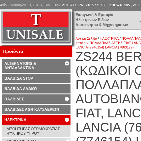
Αγίου Φανουρίου 13, 13121, Ίλιον | Τηλ.
210.5777.176
,
210.5771.160
,
210.5740.905
,
210.
Εισαγωγή & Εμπορία
Ηλεκτρινών Ειδών
Αυτοκινήτου & Μηχανημάτων
/
/
Αρχική Σελίδα
ΗΛΕΚΤΡΙΚΑ
ΠΟΛΛΑΠΛΑ
4πόλων ΠΟΛΛΑΠΛΑΣΙΑΣΤΗΣ FIAT LANCIA A
LANCIA (7746154) LANCIA (7663177)
Προϊόντα
ZS244 BER
ALTERNATORS &
(ΚΩΔΙΚΟΙ 
ΑΝΤΑΛΛΑΚΤΙΚΑ
ΒΑΛΒΙΔΑ STOP
ΠΟΛΛΑΠΛΑ
ΒΑΛΒΙΔΑ ΛΑΔΙΟΥ
AUTOBIANC
ΒΑΛΒΙΔΕΣ
FIAT, LANC
ΒΑΛΒΙΔΕΣ AGR ΚΑΥΣΑΕΡΙΩΝ
ΗΛΕΚΤΡΙΚΑ
LANCIA (76
ΑΙΣΘΗΤΗΡΑΣ ΘΕΡΜΟΚΡΑΣΙΑΣ
ΨΥΚΤΙΚΟΥ ΥΓΡΟΥ