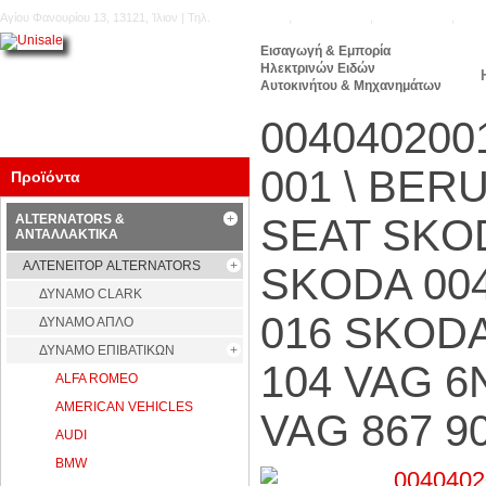
Αγίου Φανουρίου 13, 13121, Ίλιον | Τηλ.
210.5777.176
,
210.5771.160
,
210.5740.905
,
210.
Εισαγωγή & Εμπορία
Ηλεκτρινών Ειδών
Αυτοκινήτου & Μηχανημάτων
004040200
001 \ BE
Προϊόντα
ALTERNATORS &
SEAT SKOD
ΑΝΤΑΛΛΑΚΤΙΚΑ
ΑΛΤΕΝΕΙΤΟΡ ALTERNATORS
SKODA 004
ΔΥΝΑΜΟ CLARK
016 SKODA
ΔΥΝΑΜΟ ΑΠΛΟ
ΔΥΝΑΜΟ ΕΠΙΒΑΤΙΚΩΝ
104 VAG 6
ALFA ROMEO
AMERICAN VEHICLES
VAG 867 90
AUDI
BMW