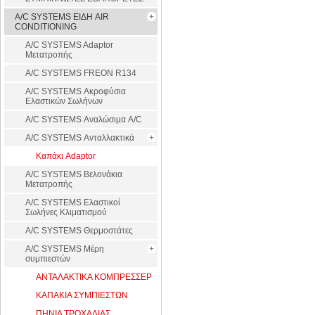
A/C SYSTEMS ΕΙΔΗ AIR
CONDITIONING
A/C SYSTEMS Adaptor
Μετατροπής
A/C SYSTEMS FREON R134
A/C SYSTEMS Ακροφύσια
Ελαστικών Σωλήνων
A/C SYSTEMS Αναλώσιμα A/C
A/C SYSTEMS Ανταλλακτικά
Καπάκι Adaptor
A/C SYSTEMS Βελονάκια
Μετατροπής
A/C SYSTEMS Ελαστικοί
Σωλήνες Κλιματισμού
A/C SYSTEMS Θερμοστάτες
A/C SYSTEMS Μέρη
συμπιεστών
ΑΝΤΑΛΑΚΤΙΚΑ ΚΟΜΠΡΕΣΣΕΡ
ΚΑΠΑΚΙΑ ΣΥΜΠΙΕΣΤΩΝ
ΠΗΝΙΑ ΤΡΟΧΑΛΙΑΣ