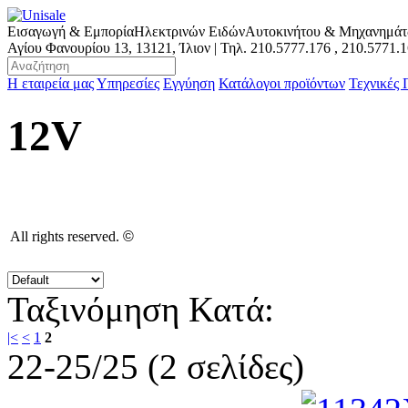
Εισαγωγή & Εμπορία
Ηλεκτρινών Ειδών
Αυτοκινήτου & Μηχανημά
Αγίου Φανουρίου 13, 13121, Ίλιον | Τηλ.
210.5777.176
,
210.5771.
Η εταιρεία μας
Υπηρεσίες
Εγγύηση
Κατάλογοι προϊόντων
Τεχνικές
12V
All rights reserved.
©
Ταξινόμηση Κατά:
|<
<
1
2
22-25/25 (2 σελίδες)