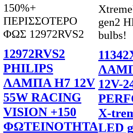
150%+
Xtreme
ΠΕΡΙΣΣΟΤΕΡΟ
gen2 
ΦΩΣ 12972RVS2
bulbs!
12972RVS2
1134
PHILIPS
ΛΑΜΠ
ΛΑΜΠA Η7 12V
12V-
55W RACING
PER
VISION +150
X-tre
ΦΩΤΕΙΝΟΤΗΤΑ
LED g