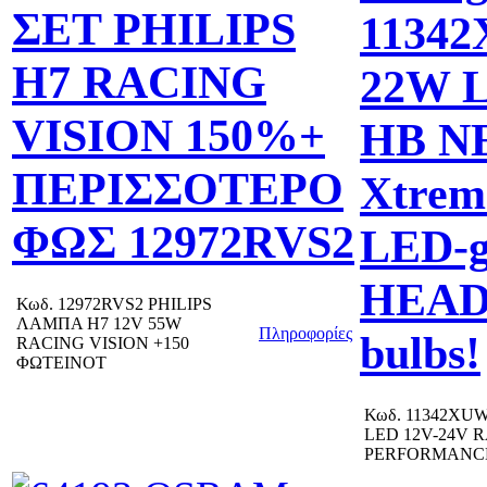
ΣΕΤ PHILIPS
1134
Η7 RACING
22W L
VISION 150%+
HB NE
ΠΕΡΙΣΣΟΤΕΡΟ
Xtrem
ΦΩΣ 12972RVS2
LED-g
HEAD
Κωδ.
12972RVS2 PHILIPS
ΛΑΜΠA Η7 12V 55W
Πληροφορίες
bulbs!
RACING VISION +150
ΦΩΤΕΙΝΟΤ
Κωδ.
11342XU
LED 12V-24V 
PERFORMANCEX