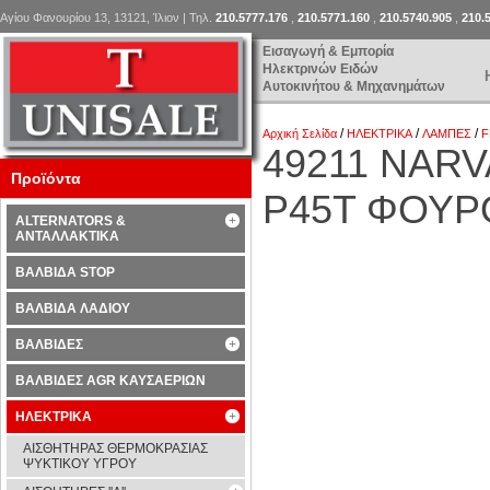
Αγίου Φανουρίου 13, 13121, Ίλιον | Τηλ.
210.5777.176
,
210.5771.160
,
210.5740.905
,
210.
Εισαγωγή & Εμπορία
Ηλεκτρινών Ειδών
Αυτοκινήτου & Μηχανημάτων
/
/
/
Αρχική Σελίδα
ΗΛΕΚΤΡΙΚΑ
ΛΑΜΠΕΣ
F
49211 NARV
Προϊόντα
P45T ΦΟΥΡ
ALTERNATORS &
ΑΝΤΑΛΛΑΚΤΙΚΑ
ΒΑΛΒΙΔΑ STOP
ΒΑΛΒΙΔΑ ΛΑΔΙΟΥ
ΒΑΛΒΙΔΕΣ
ΒΑΛΒΙΔΕΣ AGR ΚΑΥΣΑΕΡΙΩΝ
ΗΛΕΚΤΡΙΚΑ
ΑΙΣΘΗΤΗΡΑΣ ΘΕΡΜΟΚΡΑΣΙΑΣ
ΨΥΚΤΙΚΟΥ ΥΓΡΟΥ