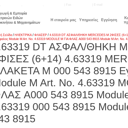
,
210.5771.160
,
210.5740.905
,
210.5740.515
| Fax
210.5777.143
| E-mail
info@unisale.gr
αγωγή & Εμπορία
Κ
κτρινών Ειδών
Η εταιρεία μας
Υπηρεσίες
Εγγύηση
π
οκινήτου & Μηχανημάτων
/
/
/
κή Σελίδα
ΗΛΕΚΤΡΙΚΑ
ΦΛΑΣΕΡ
4.63319 DT ΑΣΦΑΛ/ΘΗΚΗ ΜΕRCEDES M 2ΦΙΣΕΣ (6+14
φαλος Module M Art. No. 4.63319 MODULE M ΓΙΑ ΦΛΑΣ A000 543 8915 Module M Art. No. 4
.63319 DT ΑΣΦΑΛ/ΘΗΚΗ 
ΦΙΣΕΣ (6+14) 4.63319 M
ΛΑΚΕΤΑ M 000 543 8915 Ε
odule M Art. No. 4.63319
ΛΑΣ A000 543 8915 Module 
.63319 000 543 8915 Modul
43 8915