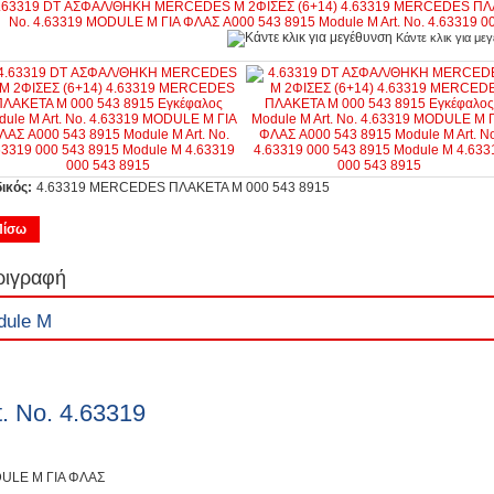
Κάντε κλικ για με
ικός:
4.63319 MERCEDES ΠΛΑΚΕΤΑ M 000 543 8915
Πίσω
ριγραφή
dule M
t. No. 4.63319
ULE M ΓΙΑ ΦΛΑΣ