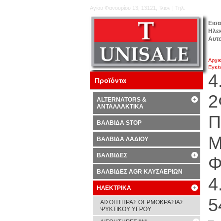
Αγίου Φανουρίου 13, 13121, Ίλιον | Τηλ.
210.5777.176
Εισ
Ηλε
Αυτ
Αρχι
Εγκέ
4
Προϊόντα
2
ALTERNATORS &
ΑΝΤΑΛΛΑΚΤΙΚΑ
Π
ΒΑΛΒΙΔΑ STOP
M
ΒΑΛΒΙΔΑ ΛΑΔΙΟΥ
ΒΑΛΒΙΔΕΣ
Φ
ΒΑΛΒΙΔΕΣ AGR ΚΑΥΣΑΕΡΙΩΝ
4
ΗΛΕΚΤΡΙΚΑ
5
ΑΙΣΘΗΤΗΡΑΣ ΘΕΡΜΟΚΡΑΣΙΑΣ
ΨΥΚΤΙΚΟΥ ΥΓΡΟΥ