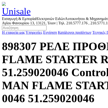
Εισαγωγή & Εμπορία
Ηλεκτρινών Ειδών
Αυτοκινήτου & Μηχανημά
Αγίου Φανουρίου 13, 13121, Ίλιον | Τηλ.
210.5777.176
,
210.5771.
Η εταιρεία μας
Υπηρεσίες
Εγγύηση
Κατάλογοι προϊόντων
Τεχνικές
898307 ΡΕΛΕ ΠΡ
FLAME STARTER RE
51.259020046 Control
MAN FLAME STARTE
0046 51.259020046