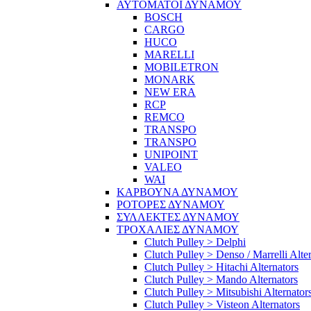
ΑΥΤΟΜΑΤΟΙ ΔΥΝΑΜΟΥ
BOSCH
CARGO
HUCO
MARELLI
MOBILETRON
MONARK
NEW ERA
RCP
REMCO
TRANSPO
TRANSPO
UNIPOINT
VALEO
WAI
ΚΑΡΒΟΥΝΑ ΔΥΝΑΜΟΥ
ΡΟΤΟΡΕΣ ΔΥΝΑΜΟΥ
ΣΥΛΛΕΚΤΕΣ ΔΥΝΑΜΟΥ
ΤΡΟΧΑΛΙΕΣ ΔΥΝΑΜΟΥ
Clutch Pulley > Delphi
Clutch Pulley > Denso / Marrelli Alte
Clutch Pulley > Hitachi Alternators
Clutch Pulley > Mando Alternators
Clutch Pulley > Mitsubishi Alternator
Clutch Pulley > Visteon Alternators