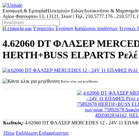
Εισαγωγή & Εμπορία
Ηλεκτρινών Ειδών
Αυτοκινήτου & Μηχανημά
Αγίου Φανουρίου 13, 13121, Ίλιον | Τηλ.
210.5777.176
,
210.5771.
Η εταιρεία μας
Υπηρεσίες
Εγγύηση
Κατάλογοι προϊόντων
Τεχνικές
4.62060 DT ΦΛΑΣΕΡ MERCEDES
HERTH+BUSS ELPARTS Ρελέ τω
Κάντε κλικ για μεγέθυνση
Κωδικός:
4.62060 DT ΦΛΑΣΕΡ MERCEDES 12 - 24V 11 EΠΑΦΕΣ
Πίσω
Εκδήλωση Ενδιαφέροντος