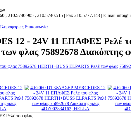
των
160
,
210.5740.905
,
210.5740.515
| Fax
210.5777.143
| E-mail
info@un
 Πληροφορίες
Επικοινωνία
 12 - 24V 11 EΠΑΦΕΣ Ρελέ το
ν φλας 75892678 Διακόπτης 
 Ρελέ του φλας