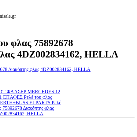
isale.gr
υ φλας 75892678
φλας 4DZ002834162, HELLA