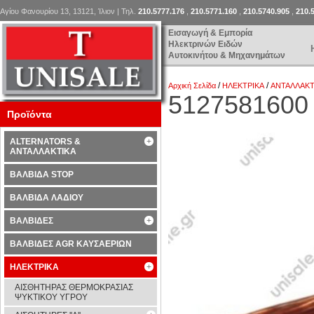
Αγίου Φανουρίου 13, 13121, Ίλιον | Τηλ.
210.5777.176
,
210.5771.160
,
210.5740.905
,
210.
Εισαγωγή & Εμπορία
Ηλεκτρινών Ειδών
Αυτοκινήτου & Μηχανημάτων
/
/
Αρχική Σελίδα
ΗΛΕΚΤΡΙΚΑ
ΑΝΤΑΛΛΑΚΤ
5127581600
Προϊόντα
ALTERNATORS &
ΑΝΤΑΛΛΑΚΤΙΚΑ
ΒΑΛΒΙΔΑ STOP
ΒΑΛΒΙΔΑ ΛΑΔΙΟΥ
ΒΑΛΒΙΔΕΣ
ΒΑΛΒΙΔΕΣ AGR ΚΑΥΣΑΕΡΙΩΝ
ΗΛΕΚΤΡΙΚΑ
ΑΙΣΘΗΤΗΡΑΣ ΘΕΡΜΟΚΡΑΣΙΑΣ
ΨΥΚΤΙΚΟΥ ΥΓΡΟΥ