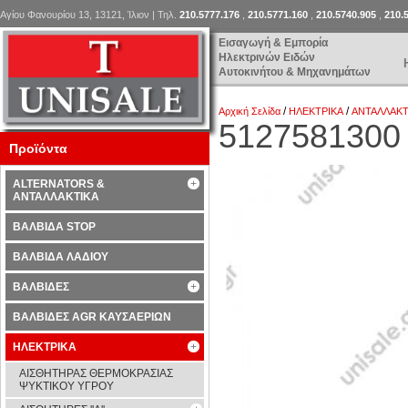
Αγίου Φανουρίου 13, 13121, Ίλιον | Τηλ.
210.5777.176
,
210.5771.160
,
210.5740.905
,
210.
Εισαγωγή & Εμπορία
Ηλεκτρινών Ειδών
Αυτοκινήτου & Μηχανημάτων
/
/
Αρχική Σελίδα
ΗΛΕΚΤΡΙΚΑ
ΑΝΤΑΛΛΑΚΤ
5127581300
Προϊόντα
ALTERNATORS &
ΑΝΤΑΛΛΑΚΤΙΚΑ
ΒΑΛΒΙΔΑ STOP
ΒΑΛΒΙΔΑ ΛΑΔΙΟΥ
ΒΑΛΒΙΔΕΣ
ΒΑΛΒΙΔΕΣ AGR ΚΑΥΣΑΕΡΙΩΝ
ΗΛΕΚΤΡΙΚΑ
ΑΙΣΘΗΤΗΡΑΣ ΘΕΡΜΟΚΡΑΣΙΑΣ
ΨΥΚΤΙΚΟΥ ΥΓΡΟΥ