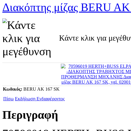
Κάντε κλικ για μεγέθ
Κωδικός:
BERU AK 167 SK
Πίσω
Εκδήλωση Ενδιαφέροντος
Περιγραφή