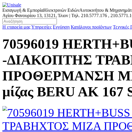
Εισαγωγή & Εμπορία
Ηλεκτρινών Ειδών
Αυτοκινήτου & Μηχανημά
Αγίου Φανουρίου 13, 13121, Ίλιον | Τηλ.
210.5777.176
,
210.5771.
Η εταιρεία μας
Υπηρεσίες
Εγγύηση
Κατάλογοι προϊόντων
Τεχνικές
70596019 HERTH+B
-ΔΙΑΚΟΠΤΗΣ ΤΡΑ
ΠΡΟΘΕΡΜΑΝΣΗ ΜΗ
μίζας BERU AK 167 S