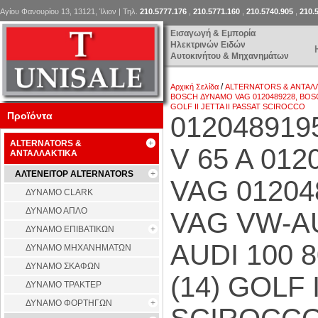
Αγίου Φανουρίου 13, 13121, Ίλιον | Τηλ.
210.5777.176
,
210.5771.160
,
210.5740.905
,
210.
Εισαγωγή & Εμπορία
Ηλεκτρινών Ειδών
Αυτοκινήτου & Μηχανημάτων
/
Αρχική Σελίδα
ALTERNATORS & ΑΝΤΑΛ
BOSCH ΔΥΝΑΜΟ VAG 0120489228, BOSCH
GOLF II JETTA II PASSAT SCIROCCO
Προϊόντα
01204891
ALTERNATORS &
V 65 A 01
ΑΝΤΑΛΛΑΚΤΙΚΑ
ΑΛΤΕΝΕΙΤΟΡ ALTERNATORS
VAG 0120
ΔΥΝΑΜΟ CLARK
ΔΥΝΑΜΟ ΑΠΛΟ
VAG VW-AU
ΔΥΝΑΜΟ ΕΠΙΒΑΤΙΚΩΝ
AUDI 100
ΔΥΝΑΜΟ ΜΗΧΑΝΗΜΑΤΩΝ
ΔΥΝΑΜΟ ΣΚΑΦΩΝ
(14) GOLF 
ΔΥΝΑΜΟ ΤΡΑΚΤΕΡ
ΔΥΝΑΜΟ ΦΟΡΤΗΓΩΝ