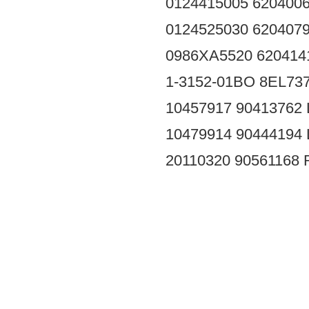
0124415005
620400
0124525030
620407
0986XA5520
620414
1-3152-01BO
8EL73
10457917
90413762
10479914
90444194
20110320
90561168