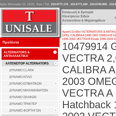
Αγίου Φανουρίου 13, 13121, Ίλιον | Τηλ.
210.5777.176
,
210.5771.160
,
210.5740.905
,
210.
Εισαγωγή & Εμπορία
Ηλεκτρινών Ειδών
Αυτοκινήτου & Μηχανημάτων
/
Αρχική Σελίδα
ALTERNATORS & ΑΝΤΑΛ
OPEL CALIBRA A 1990-1997 OMEGA B 19
1995-2002 VECTRA B Estate 1996-2003 SA
Προϊόντα
10479914
ALTERNATORS &
VECTRA 2,
ΑΝΤΑΛΛΑΚΤΙΚΑ
ΑΛΤΕΝΕΙΤΟΡ ALTERNATORS
CALIBRA A
ΔΥΝΑΜΟ CLARK
ΔΥΝΑΜΟ ΑΠΛΟ
2003 OMEG
ΔΥΝΑΜΟ ΕΠΙΒΑΤΙΚΩΝ
VECTRA A 
ΔΥΝΑΜΟ ΜΗΧΑΝΗΜΑΤΩΝ
ΔΥΝΑΜΟ ΣΚΑΦΩΝ
Hatchback
ΔΥΝΑΜΟ ΤΡΑΚΤΕΡ
ΔΥΝΑΜΟ ΦΟΡΤΗΓΩΝ