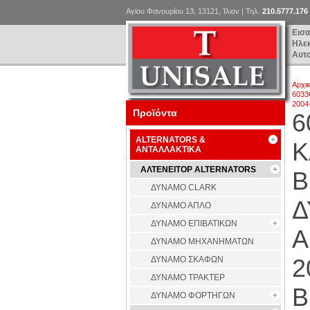
Αγίου Φανουρίου 13, 13121, Ίλιον | Τηλ.
210.5777.176
Εισ
Ηλε
Αυτ
Αρχι
6033
2004
Προϊόντα
6
ALTERNATORS &
Κ
ΑΝΤΑΛΛΑΚΤΙΚΑ
ΑΛΤΕΝΕΙΤΟΡ ALTERNATORS
B
ΔΥΝΑΜΟ CLARK
Δ
ΔΥΝΑΜΟ ΑΠΛΟ
ΔΥΝΑΜΟ ΕΠΙΒΑΤΙΚΩΝ
A
ΔΥΝΑΜΟ ΜΗΧΑΝΗΜΑΤΩΝ
2
ΔΥΝΑΜΟ ΣΚΑΦΩΝ
ΔΥΝΑΜΟ ΤΡΑΚΤΕΡ
B
ΔΥΝΑΜΟ ΦΟΡΤΗΓΩΝ