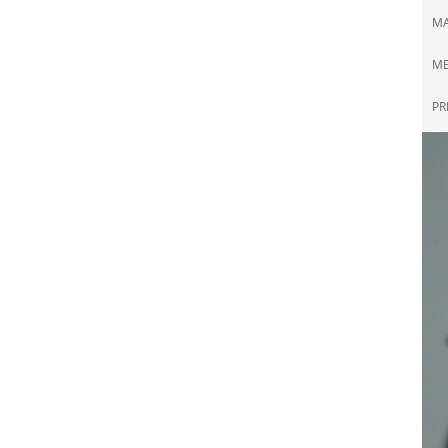
M
ME
PR