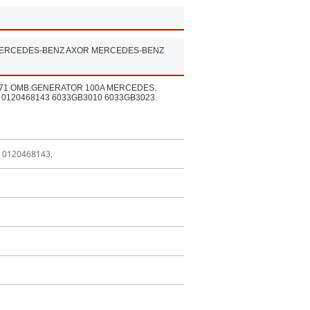
MERCEDES-BENZ AXOR MERCEDES-BENZ
3771 OMB.GENERATOR 100A MERCEDES.
2 0120468143 6033GB3010 6033GB3023.
 0120468143,