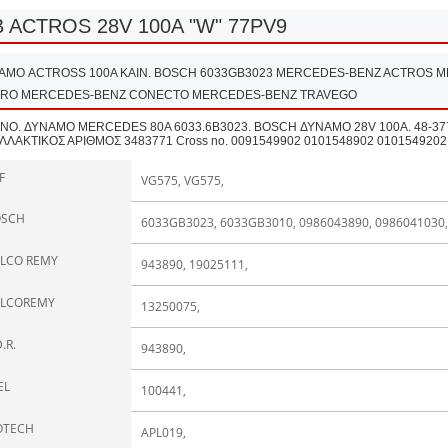
 ACTROS 28V 100A "W" 77PV9
ΑΜΟ ACTROSS 100A ΚΑΙΝ. BOSCH 6033GB3023 MERCEDES-BENZ ACTROS 
ARO MERCEDES-BENZ CONECTO MERCEDES-BENZ TRAVEGO
.NO. ΔΥΝΑΜΟ MERCEDES 80A 6033.6Β3023. BOSCH ΔΥΝΑΜΟ 28V 100A. 48-
ΛΛΑΚΤΙΚΟΣ ΑΡΙΘΜΟΣ 3483771 Cross no. 0091549902 0101548902 010154920
F
VG575, VG575,
OSCH
6033GB3023, 6033GB3010, 0986043890, 0986041030,
LCO REMY
943890, 19025111,
LCOREMY
13250075,
.R.
943890,
EL
100441,
OTECH
APL019,