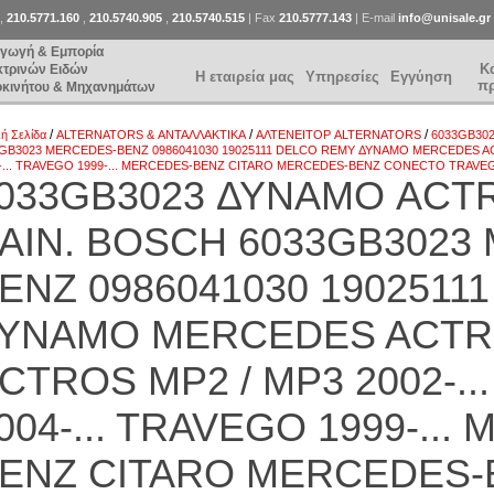
,
210.5771.160
,
210.5740.905
,
210.5740.515
| Fax
210.5777.143
| E-mail
info@unisale.gr
αγωγή & Εμπορία
Κ
κτρινών Ειδών
Η εταιρεία μας
Υπηρεσίες
Εγγύηση
π
οκινήτου & Μηχανημάτων
/
/
/
κή Σελίδα
ALTERNATORS & ΑΝΤΑΛΛΑΚΤΙΚΑ
ΑΛΤΕΝΕΙΤΟΡ ALTERNATORS
6033GB30
GB3023 MERCEDES-BENZ 0986041030 19025111 DELCO REMY ΔΥΝΑΜΟ MERCEDES ACTRO
-... TRAVEGO 1999-... MERCEDES-BENZ CITARO MERCEDES-BENZ CONECTO TRAVE
033GB3023 ΔΥΝΑΜΟ ACT
ΑΙΝ. BOSCH 6033GB3023
ENZ 0986041030 1902511
ΥΝΑΜΟ MERCEDES ACTROS
CTROS MP2 / MP3 2002-..
004-... TRAVEGO 1999-...
ENZ CITARO MERCEDES-