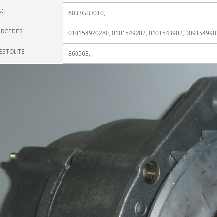
AG
6033GB3010,
RCEDES
010154920280, 0101549202, 0101548902, 009154990
ESTOLITE
860563,