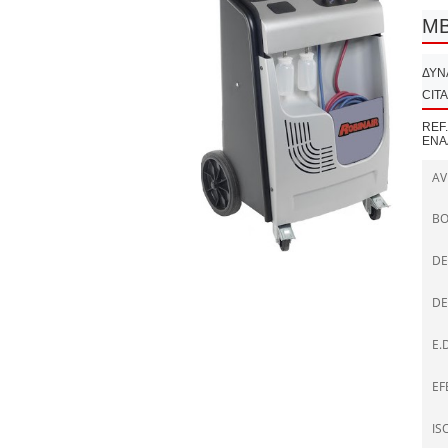
MB
ΔΥΝ
CIT
REF
ΕΝΑ
AV
B
DE
DE
E.D
EF
IS