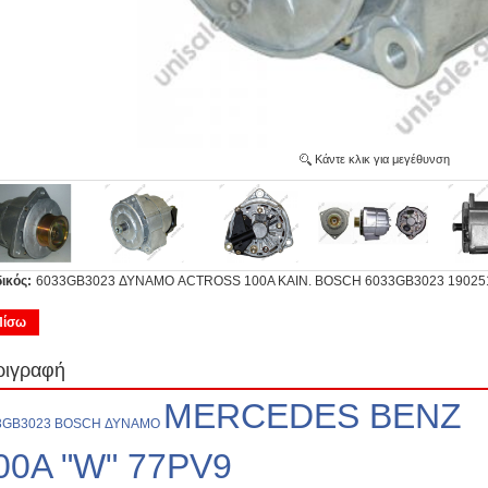
Κάντε κλικ για μεγέθυνση
ικός:
6033GB3023 ΔΥΝΑΜΟ ACTROSS 100A ΚΑΙΝ. BOSCH 6033GB3023 19025
Πίσω
ριγραφή
MERCEDES BENZ 
3GB3023 BOSCH ΔΥΝΑΜΟ
00A "W" 77PV9