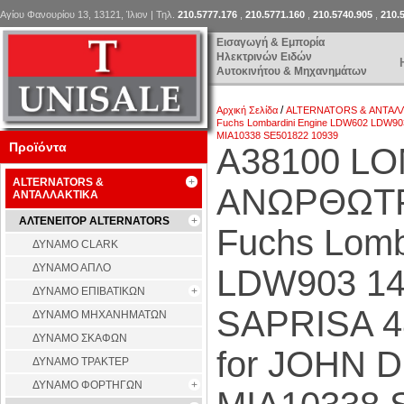
Αγίου Φανουρίου 13, 13121, Ίλιον | Τηλ.
210.5777.176
,
210.5771.160
,
210.5740.905
,
210.
Εισαγωγή & Εμπορία
Ηλεκτρινών Ειδών
Αυτοκινήτου & Μηχανημάτων
/
Αρχική Σελίδα
ALTERNATORS & ΑΝΤΑΛ
Fuchs Lombardini Engine LDW602 LDW9
MIA10338 SE501822 10939
Προϊόντα
Α38100 L
ALTERNATORS &
ΑΝΩΡΘΩΤΡΙ
ΑΝΤΑΛΛΑΚΤΙΚΑ
ΑΛΤΕΝΕΙΤΟΡ ALTERNATORS
Fuchs Lomb
ΔΥΝΑΜΟ CLARK
ΔΥΝΑΜΟ ΑΠΛΟ
LDW903 14 
ΔΥΝΑΜΟ ΕΠΙΒΑΤΙΚΩΝ
SAPRISA 
ΔΥΝΑΜΟ ΜΗΧΑΝΗΜΑΤΩΝ
ΔΥΝΑΜΟ ΣΚΑΦΩΝ
for JOHN
ΔΥΝΑΜΟ ΤΡΑΚΤΕΡ
ΔΥΝΑΜΟ ΦΟΡΤΗΓΩΝ