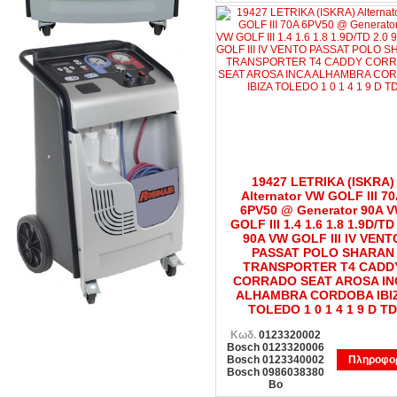
19427 LETRIKA (ISKRA)
Alternator VW GOLF III 7
6PV50 @ Generator 90A 
GOLF III 1.4 1.6 1.8 1.9D/TD
90A VW GOLF III IV VENT
PASSAT POLO SHARAN
TRANSPORTER T4 CADD
CORRADO SEAT AROSA IN
ALHAMBRA CORDOBA IBI
TOLEDO 1 0 1 4 1 9 D TD
Κωδ.
0123320002
Bosch 0123320006
Bosch 0123340002
Πληροφορ
Bosch 0986038380
Bo