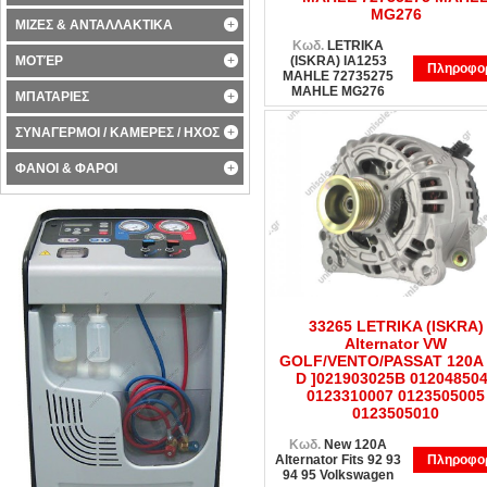
MG276
ΜΙΖΕΣ & ΑΝΤΑΛΛΑΚΤΙΚΑ
Κωδ.
LETRIKA
ΜΟΤΈΡ
(ISKRA) IA1253
Πληροφορ
MAHLE 72735275
MAHLE MG276
ΜΠΑΤΑΡΙΕΣ
ΣΥΝΑΓΕΡΜΟΙ / ΚΑΜΕΡΕΣ / ΗΧΟΣ
ΦΑΝΟΙ & ΦΑΡΟΙ
33265 LETRIKA (ISKRA)
Alternator VW
GOLF/VENTO/PASSAT 120A 
D ]021903025B 01204850
0123310007 0123505005
0123505010
Κωδ.
New 120A
Alternator Fits 92 93
Πληροφορ
94 95 Volkswagen