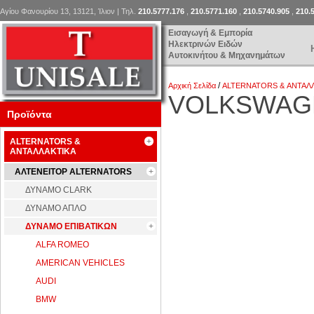
Αγίου Φανουρίου 13, 13121, Ίλιον | Τηλ.
210.5777.176
,
210.5771.160
,
210.5740.905
,
210.
Εισαγωγή & Εμπορία
Ηλεκτρινών Ειδών
Αυτοκινήτου & Μηχανημάτων
/
Αρχική Σελίδα
ALTERNATORS & ΑΝΤΑΛ
VOLKSWAG
Προϊόντα
ALTERNATORS &
ΑΝΤΑΛΛΑΚΤΙΚΑ
ΑΛΤΕΝΕΙΤΟΡ ALTERNATORS
ΔΥΝΑΜΟ CLARK
ΔΥΝΑΜΟ ΑΠΛΟ
ΔΥΝΑΜΟ ΕΠΙΒΑΤΙΚΩΝ
ALFA ROMEO
AMERICAN VEHICLES
AUDI
BMW