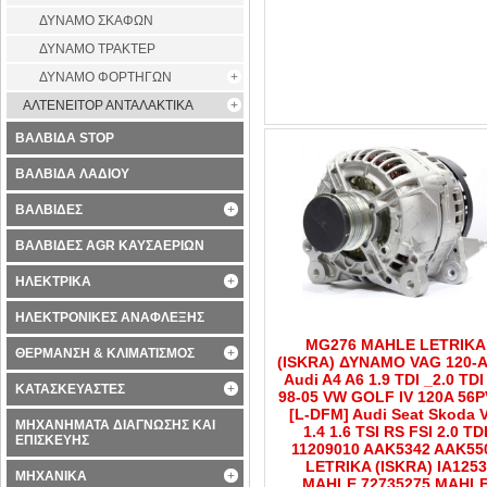
ΔΥΝΑΜΟ ΣΚΑΦΩΝ
ΔΥΝΑΜΟ ΤΡΑΚΤΕΡ
ΔΥΝΑΜΟ ΦΟΡΤΗΓΩΝ
ΑΛΤΕΝΕΙΤΟΡ ΑΝΤΑΛΑΚΤΙΚΑ
ΒΑΛΒΙΔΑ STOP
ΒΑΛΒΙΔΑ ΛΑΔΙΟΥ
ΒΑΛΒΙΔΕΣ
ΒΑΛΒΙΔΕΣ AGR ΚΑΥΣΑΕΡΙΩΝ
ΗΛΕΚΤΡΙΚΑ
ΗΛΕΚΤΡΟΝΙΚΕΣ ΑΝΑΦΛΕΞΗΣ
MG276 MAHLE LETRIKA
ΘΕΡΜΑΝΣΗ & ΚΛΙΜΑΤΙΣΜΟΣ
(ISKRA) ΔΥΝΑΜΟ VAG 120-
Audi A4 A6 1.9 TDI _2.0 TDI
ΚΑΤΑΣΚΕΥΑΣΤΕΣ
98-05 VW GOLF IV 120A 56
[L-DFM] Audi Seat Skoda 
ΜΗΧΑΝΗΜΑΤΑ ΔΙΑΓΝΩΣΗΣ ΚΑΙ
1.4 1.6 TSI RS FSI 2.0 TD
ΕΠΙΣΚΕΥΗΣ
11209010 AAK5342 AAK55
LETRIKA (ISKRA) IA1253
ΜΗΧΑΝΙΚΑ
MAHLE 72735275 MAHL