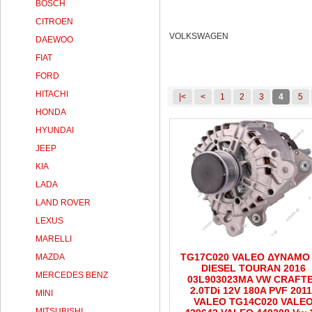
BOSCH
CITROEN
VOLKSWAGEN
DAEWOO
FIAT
FORD
HITACHI
|<
<
1
2
3
4
5
HONDA
HYUNDAI
JEEP
KIA
LADA
LAND ROVER
LEXUS
MARELLI
TG17C020 VALEO ΔΥΝΑΜΟ 
MAZDA
DIESEL TOURAN 2016
MERCEDES BENZ
03L903023MA VW CRAFT
2.0TDi 12V 180A PVF 201
MINI
VALEO TG14C020 VALE
MITSUBISHI