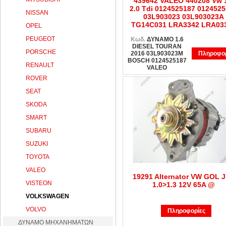
439642 VALEO 440208 Vw 
2.0 Tdi 0124525187 012452
NISSAN
03L903023 03L903023A
TG14C031 LRA3342 LRA03
OPEL
PEUGEOT
Κωδ.
ΔΥΝΑΜΟ 1.6
DIESEL TOURAN
PORSCHE
2016 03L903023M
Πληροφορ
BOSCH 0124525187
RENAULT
VALEO
ROVER
SEAT
SKODA
SMART
SUBARU
SUZUKI
TOYOTA
VALEO
19291 Alternator VW GOL 
VISTEON
1.0>1.3 12V 65A @
VOLKSWAGEN
VOLVO
Πληροφορίες
ΔΥΝΑΜΟ ΜΗΧΑΝΗΜΑΤΩΝ