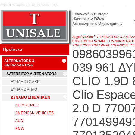
Αγίου Φανουρίου 13, 13121, Ίλιον | Τηλ.
210.5777.176
,
210.5771.160
,
210.5740.905
,
210.
Εισαγωγή & Εμπορία
Ηλεκτρινών Ειδών
Αυτοκινήτου & Μηχανημάτων
/
Αρχική Σελίδα
ALTERNATORS & ΑΝΤΑΛ
0 986 039 961 ΔΥΝΑΜΟ 12V 90A RENAULT CL
7701352046 7701499491 7700749226, 770
Προϊόντα
098603996
ALTERNATORS &
039 961 Δ
ΑΝΤΑΛΛΑΚΤΙΚΑ
ΑΛΤΕΝΕΙΤΟΡ ALTERNATORS
CLIO 1.9D 
ΔΥΝΑΜΟ CLARK
ΔΥΝΑΜΟ ΑΠΛΟ
Clio Espace 
ΔΥΝΑΜΟ ΕΠΙΒΑΤΙΚΩΝ
2.0 D 7700
ALFA ROMEO
AMERICAN VEHICLES
7701499491
AUDI
BMW