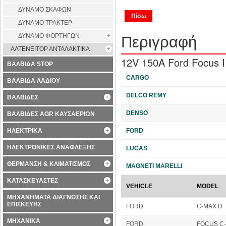
ΔΥΝΑΜΟ ΣΚΑΦΩΝ
Πίσω
ΔΥΝΑΜΟ ΤΡΑΚΤΕΡ
ΔΥΝΑΜΟ ΦΟΡΤΗΓΩΝ
Περιγραφή
ΑΛΤΕΝΕΙΤΟΡ ΑΝΤΑΛΑΚΤΙΚΑ
ΒΑΛΒΙΔΑ STOP
CARGO
ΒΑΛΒΙΔΑ ΛΑΔΙΟΥ
DELCO REMY
ΒΑΛΒΙΔΕΣ
DENSO
ΒΑΛΒΙΔΕΣ AGR ΚΑΥΣΑΕΡΙΩΝ
FORD
ΗΛΕΚΤΡΙΚΑ
ΗΛΕΚΤΡΟΝΙΚΕΣ ΑΝΑΦΛΕΞΗΣ
LUCAS
ΘΕΡΜΑΝΣΗ & ΚΛΙΜΑΤΙΣΜΟΣ
MAGNETI MARELLI
ΚΑΤΑΣΚΕΥΑΣΤΕΣ
VEHICLE
MODEL
ΜΗΧΑΝΗΜΑΤΑ ΔΙΑΓΝΩΣΗΣ ΚΑΙ
ΕΠΙΣΚΕΥΗΣ
FORD
C-MAX D
ΜΗΧΑΝΙΚΑ
FORD
FOCUS C