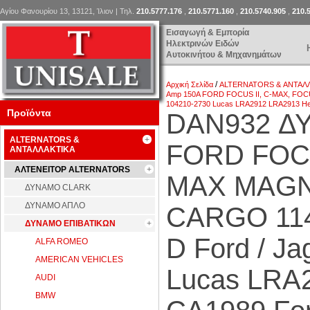
Αγίου Φανουρίου 13, 13121, Ίλιον | Τηλ.
210.5777.176
,
210.5771.160
,
210.5740.905
,
210.
Εισαγωγή & Εμπορία
Ηλεκτρινών Ειδών
Αυτοκινήτου & Μηχανημάτων
/
Αρχική Σελίδα
ALTERNATORS & ΑΝΤΑΛ
Amp 150A FORD FOCUS II, C-MAX, FOC
104210-2730 Lucas LRA2912 LRA2913 He
Προϊόντα
DAN932 ΔΥ
ALTERNATORS &
FORD FOCU
ΑΝΤΑΛΛΑΚΤΙΚΑ
ΑΛΤΕΝΕΙΤΟΡ ALTERNATORS
MAX MAGN
ΔΥΝΑΜΟ CLARK
ΔΥΝΑΜΟ ΑΠΛΟ
CARGO 11
ΔΥΝΑΜΟ ΕΠΙΒΑΤΙΚΩΝ
D Ford / J
ALFA ROMEO
AMERICAN VEHICLES
Lucas LRA
AUDI
BMW