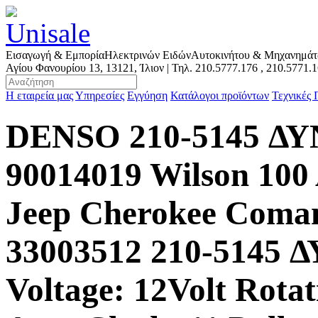
Εισαγωγή & Εμπορία
Ηλεκτρινών Ειδών
Αυτοκινήτου & Μηχανημά
Αγίου Φανουρίου 13, 13121, Ίλιον | Τηλ.
210.5777.176
,
210.5771.
Η εταιρεία μας
Υπηρεσίες
Εγγύηση
Κατάλογοι προϊόντων
Τεχνικές
DENSO 210-5145 
90014019 Wilson 10
Jeep Cherokee Coma
33003512 210-5145 
Voltage: 12Volt Rota