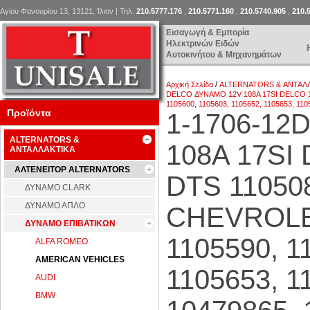
Αγίου Φανουρίου 13, 13121, Ίλιον | Τηλ.
210.5777.176
,
210.5771.160
,
210.5740.905
,
210.
Εισαγωγή & Εμπορία
Ηλεκτρινών Ειδών
Αυτοκινήτου & Μηχανημάτων
/
Αρχική Σελίδα
ALTERNATORS & ΑΝΤΑΛ
DELCO ΔΥΝΑΜΟ 12V 108A 17SI DELCO 1
1105600, 1105603, 1105652, 1105653, 110
Προϊόντα
1-1706-1
ALTERNATORS &
108A 17SI
ΑΝΤΑΛΛΑΚΤΙΚΑ
ΑΛΤΕΝΕΙΤΟΡ ALTERNATORS
DTS 1105
ΔΥΝΑΜΟ CLARK
ΔΥΝΑΜΟ ΑΠΛΟ
CHEVROLET
ΔΥΝΑΜΟ ΕΠΙΒΑΤΙΚΩΝ
1105590, 1
ALFA ROMEO
AMERICAN VEHICLES
1105653, 1
AUDI
BMW