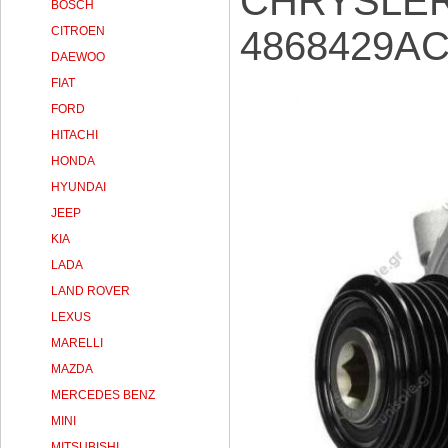
CHRYSLER
BOSCH
CITROEN
4868429A
DAEWOO
FIAT
FORD
HITACHI
HONDA
HYUNDAI
JEEP
KIA
LADA
LAND ROVER
LEXUS
MARELLI
MAZDA
MERCEDES BENZ
MINI
MITSUBISHI