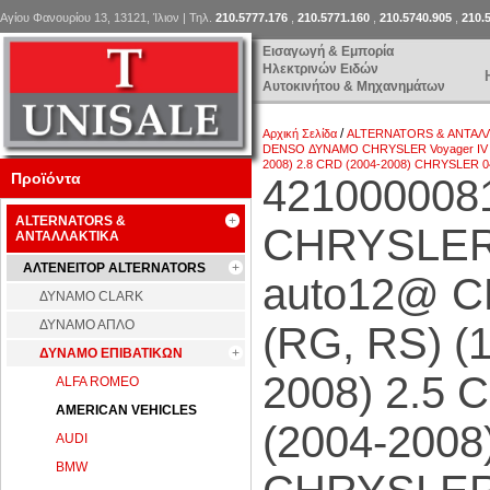
Αγίου Φανουρίου 13, 13121, Ίλιον | Τηλ.
210.5777.176
,
210.5771.160
,
210.5740.905
,
210.
Εισαγωγή & Εμπορία
Ηλεκτρινών Ειδών
Αυτοκινήτου & Μηχανημάτων
/
Αρχική Σελίδα
ALTERNATORS & ΑΝΤΑΛ
DENSO ΔΥΝΑΜΟ CHRYSLER Voyager IV 2.
2008) 2.8 CRD (2004-2008) CHRYSLE
Προϊόντα
42100000
ALTERNATORS &
CHRYSLER 
ΑΝΤΑΛΛΑΚΤΙΚΑ
ΑΛΤΕΝΕΙΤΟΡ ALTERNATORS
auto12@ 
ΔΥΝΑΜΟ CLARK
ΔΥΝΑΜΟ ΑΠΛΟ
(RG, RS) (
ΔΥΝΑΜΟ ΕΠΙΒΑΤΙΚΩΝ
2008) 2.5 
ALFA ROMEO
AMERICAN VEHICLES
(2004-200
AUDI
BMW