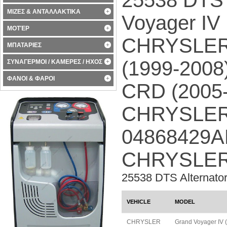
ΜΙΖΕΣ & ΑΝΤΑΛΛΑΚΤΙΚΑ
Voyager IV
ΜΟΤΈΡ
CHRYSLER 
ΜΠΑΤΑΡΙΕΣ
(1999-2008
ΣΥΝΑΓΕΡΜΟΙ / ΚΑΜΕΡΕΣ / ΗΧΟΣ
ΦΑΝΟΙ & ΦΑΡΟΙ
CRD (2005-
CHRYSLER
04868429
CHRYSLER
25538 DTS Alternat
VEHICLE
MODEL
CHRYSLER
Grand Voyager IV 