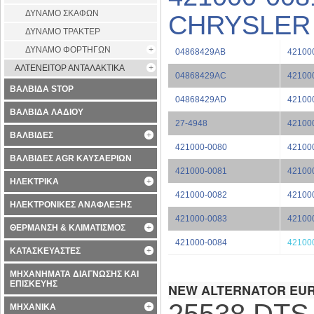
ΔΥΝΑΜΟ ΣΚΑΦΩΝ
CHRYSLER V
ΔΥΝΑΜΟ ΤΡΑΚΤΕΡ
ΔΥΝΑΜΟ ΦΟΡΤΗΓΩΝ
04868429AB
42100
ΑΛΤΕΝΕΙΤΟΡ ΑΝΤΑΛΑΚΤΙΚΑ
04868429AC
42100
ΒΑΛΒΙΔΑ STOP
04868429AD
42100
ΒΑΛΒΙΔΑ ΛΑΔΙΟΥ
27-4948
42100
ΒΑΛΒΙΔΕΣ
421000-0080
42100
ΒΑΛΒΙΔΕΣ AGR ΚΑΥΣΑΕΡΙΩΝ
421000-0081
42100
ΗΛΕΚΤΡΙΚΑ
421000-0082
42100
ΗΛΕΚΤΡΟΝΙΚΕΣ ΑΝΑΦΛΕΞΗΣ
421000-0083
42100
ΘΕΡΜΑΝΣΗ & ΚΛΙΜΑΤΙΣΜΟΣ
421000-0084
42100
ΚΑΤΑΣΚΕΥΑΣΤΕΣ
ΜΗΧΑΝΗΜΑΤΑ ΔΙΑΓΝΩΣΗΣ ΚΑΙ
ΕΠΙΣΚΕΥΗΣ
25538 DTS
ΜΗΧΑΝΙΚΑ