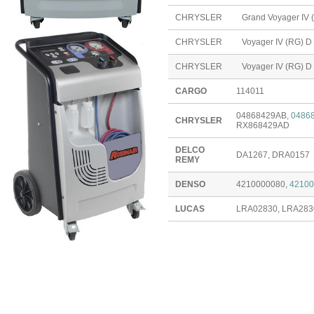
CHRYSLER
Grand Voyager IV 
CHRYSLER
Voyager IV (RG) D
CHRYSLER
Voyager IV (RG) D
CARGO
114011
04868429AB,
0486
CHRYSLER
RX868429AD
DELCO
DA1267, DRA0157
REMY
DENSO
4210000080,
42100
LUCAS
LRA02830, LRA283