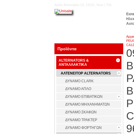
Αγίου Φανουρίου 13, 13121, Ίλιον | Τηλ.
210.5777.176
Εισ
Ηλε
Αυτ
Αρχι
PEUG
CA12
Προϊόντα
0
ALTERNATORS &
B
ΑΝΤΑΛΛΑΚΤΙΚΑ
ΑΛΤΕΝΕΙΤΟΡ ALTERNATORS
P
ΔΥΝΑΜΟ CLARK
B
ΔΥΝΑΜΟ ΑΠΛΟ
ΔΥΝΑΜΟ ΕΠΙΒΑΤΙΚΩΝ
P
ΔΥΝΑΜΟ ΜΗΧΑΝΗΜΑΤΩΝ
C
ΔΥΝΑΜΟ ΣΚΑΦΩΝ
ΔΥΝΑΜΟ ΤΡΑΚΤΕΡ
9
ΔΥΝΑΜΟ ΦΟΡΤΗΓΩΝ