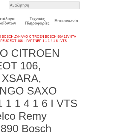
ατάλογοι
Τεχνικές
Επικοινωνία
ροϊόντων
Πληροφορίες
0 BOSCH ΔΥΝΑΜΟ CITROEN BOSCH 90A 12V 97A
GEOT 106 II PARTNER 1 1 1 4 1 6 I VTS
ΜΟ CITROEN
OT 106,
 XSARA,
INGO SAXO
1 1 4 1 6 I VTS
elco Remy
0890 Bosch