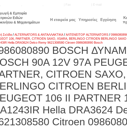
,
210.5771.160
,
210.5740.905
,
210.5740.515
| Fax
210.5777.143
| E-mail
info@unisale.gr
αγωγή & Εμπορία
Κ
κτρινών Ειδών
Η εταιρεία μας
Υπηρεσίες
Εγγύηση
π
οκινήτου & Μηχανημάτων
/
/
/
κή Σελίδα
ALTERNATORS & ΑΝΤΑΛΛΑΚΤΙΚΑ
ΑΛΤΕΝΕΙΤΟΡ ALTERNATORS
098608089
EOT 106, PARTNER, CITROEN SAXO, XSARA, BERLINGO CITROEN BERLINGO SAXO PEU
43IR Hella DRA3624 Delco Remy 9621308580 Citroen 0986080890 Bosch
986080890 BOSCH ΔΥΝΑ
OSCH 90A 12V 97A PEUGE
ARTNER, CITROEN SAXO,
ERLINGO CITROEN BERL
EUGEOT 106 II PARTNER 1 
A1243IR Hella DRA3624 D
621308580 Citroen 098608