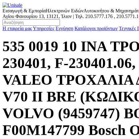
Εισαγωγή & Εμπορία
Ηλεκτρινών Ειδών
Αυτοκινήτου & Μηχανημά
Αγίου Φανουρίου 13, 13121, Ίλιον | Τηλ.
210.5777.176
,
210.5771.
Η εταιρεία μας
Υπηρεσίες
Εγγύηση
Κατάλογοι προϊόντων
Τεχνικές
535 0019 10 INA Τ
230401, F-230401.06,
VALEO ΤΡΟΧΑΛΙΑ
V70 II BRE (ΚΩΔΙΚ
VOLVO (9459747) B
F00M147799 Bosch On