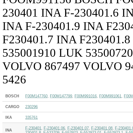
230401 INA F-230401.6 I
INA F-230401.9 INA F230
F230401.7 INA F230401.8
535001910 LUK 53500720
VOLVO 867497 VOLVO 94
5426
BOSCH
F00M147760
,
F00M147799
,
F00M991016
,
F00M991061
,
F00M
CARGO
230296
IKA
335761
F-230401
,
F-230401.06
,
F-230401.07
,
F-230401.08
,
F-230401.
INA
230401.8
,
F-533709
,
F-552923
,
F-552923.01
,
F-552923.1
,
F-5