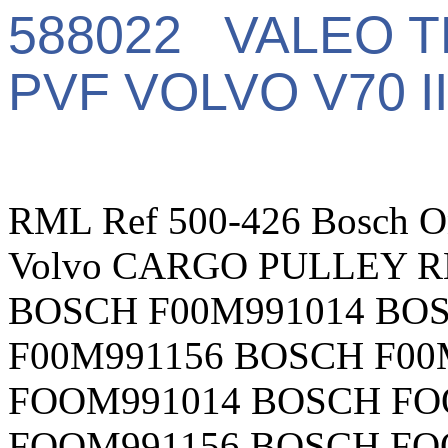
588022 VALEO 
PVF VOLVO V70 I
RML Ref 500-426 Bosch Onl
Volvo CARGO PULLEY R
BOSCH F00M991014 BO
F00M991156 BOSCH F00
FOOM991014 BOSCH FO
FOOM991156 BOSCH FOO