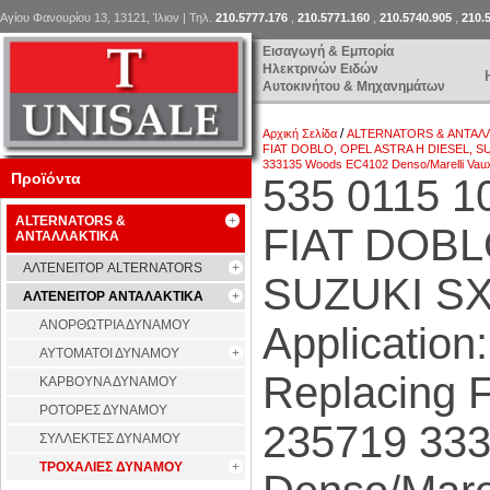
Αγίου Φανουρίου 13, 13121, Ίλιον | Τηλ.
210.5777.176
,
210.5771.160
,
210.5740.905
,
210.
Εισαγωγή & Εμπορία
Ηλεκτρινών Ειδών
Αυτοκινήτου & Μηχανημάτων
/
Αρχική Σελίδα
ALTERNATORS & ΑΝΤΑΛ
FIAT DOBLO, OPEL ASTRA H DIESEL, SUZUKI 
333135 Woods EC4102 Denso/Marelli Vaux
Προϊόντα
535 0115 
ALTERNATORS &
FIAT DOBL
ΑΝΤΑΛΛΑΚΤΙΚΑ
ΑΛΤΕΝΕΙΤΟΡ ALTERNATORS
SUZUKI SX4
ΑΛΤΕΝΕΙΤΟΡ ΑΝΤΑΛΑΚΤΙΚΑ
ΑΝΟΡΘΩΤΡΙΑ ΔΥΝΑΜΟΥ
Application:
ΑΥΤΟΜΑΤΟΙ ΔΥΝΑΜΟΥ
Replacing F
ΚΑΡΒΟΥΝΑ ΔΥΝΑΜΟΥ
ΡΟΤΟΡΕΣ ΔΥΝΑΜΟΥ
235719 33
ΣΥΛΛΕΚΤΕΣ ΔΥΝΑΜΟΥ
ΤΡΟΧΑΛΙΕΣ ΔΥΝΑΜΟΥ