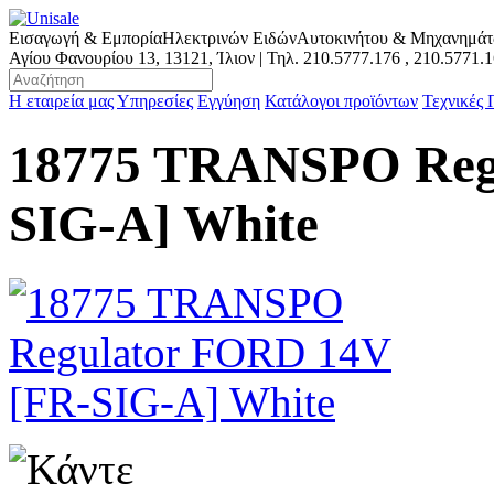
Εισαγωγή & Εμπορία
Ηλεκτρινών Ειδών
Αυτοκινήτου & Μηχανημά
Αγίου Φανουρίου 13, 13121, Ίλιον | Τηλ.
210.5777.176
,
210.5771.
Η εταιρεία μας
Υπηρεσίες
Εγγύηση
Κατάλογοι προϊόντων
Τεχνικές
18775 TRANSPO Reg
SIG-A] White