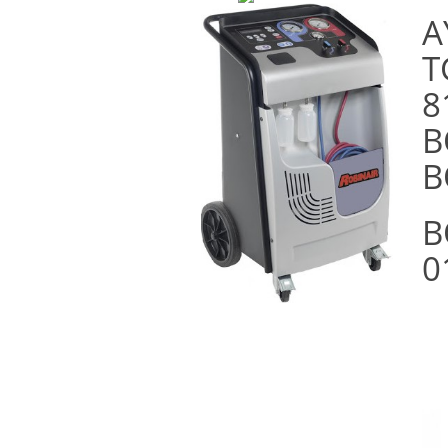
Α
T
8
B
B
B
0