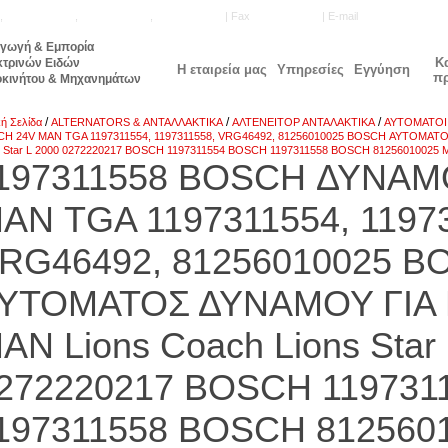
,
210.5771.160
,
210.5740.905
,
210.5740.515
| Fax
210.5777.143
| E-mail
info@unisale.gr
αγωγή & Εμπορία
Κ
κτρινών Ειδών
Η εταιρεία μας
Υπηρεσίες
Εγγύηση
π
οκινήτου & Μηχανημάτων
/
/
/
κή Σελίδα
ALTERNATORS & ΑΝΤΑΛΛΑΚΤΙΚΑ
ΑΛΤΕΝΕΙΤΟΡ ΑΝΤΑΛΑΚΤΙΚΑ
ΑΥΤΟΜΑΤΟΙ
H 24V ΜΑΝ TGA 1197311554, 1197311558, VRG46492, 81256010025 BOSCH ΑΥΤΟΜΑΤΟ
s Star L 2000 0272220217 BOSCH 1197311554 BOSCH 1197311558 BOSCH 81256010025
197311558 BOSCH ΔΥΝΑΜ
ΑΝ TGA 1197311554, 1197
RG46492, 81256010025 B
ΥΤΟΜΑΤΟΣ ΔΥΝΑΜΟΥ ΓΙΑ 
AN Lions Coach Lions Star
272220217 BOSCH 119731
197311558 BOSCH 812560