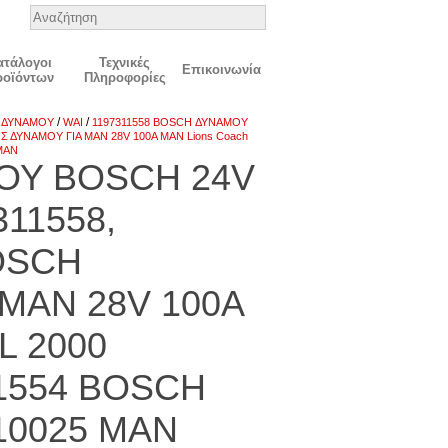
ατάλογοι
Τεχνικές
Επικοινωνία
ροϊόντων
Πληροφορίες
/
/
 ΔΥΝΑΜΟΥ
WAI
1197311558 BOSCH ΔΥΝΑΜΟΥ
Σ ΔΥΝΑΜΟΥ ΓΙΑ MAN 28V 100A MAN Lions Coach
 MAN
ΟΥ BOSCH 24V
311558,
OSCH
MAN 28V 100A
 L 2000
1554 BOSCH
10025 MAN