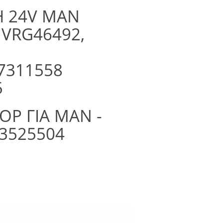
 24V ΜΑΝ
 VRG46492,
7311558
25
Ρ ΓΙΑ MAN -
23525504