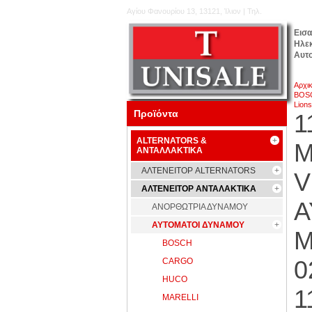
Αγίου Φανουρίου 13, 13121, Ίλιον | Τηλ.
210.5777.176
Εισ
Ηλε
Αυτ
Αρχι
BOSC
Lion
Προϊόντα
1
ALTERNATORS &
Μ
ΑΝΤΑΛΛΑΚΤΙΚΑ
ΑΛΤΕΝΕΙΤΟΡ ALTERNATORS
V
ΑΛΤΕΝΕΙΤΟΡ ΑΝΤΑΛΑΚΤΙΚΑ
Α
ΑΝΟΡΘΩΤΡΙΑ ΔΥΝΑΜΟΥ
ΑΥΤΟΜΑΤΟΙ ΔΥΝΑΜΟΥ
M
BOSCH
0
CARGO
HUCO
1
MARELLI