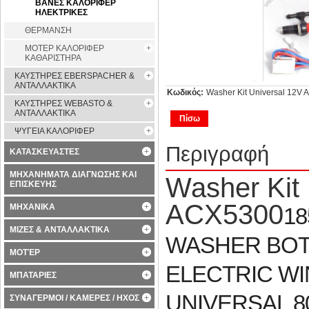
ΒΑΝΕΣ ΚΑΛΟΡΙΦΕΡ
ΗΛΕΚΤΡΙΚΕΣ
ΘΕΡΜΑΝΣΗ
ΜΟΤΕΡ ΚΑΛΟΡΙΦΕΡ
ΚΑΘΑΡΙΣΤΗΡΑ
ΚΑΥΣΤΗΡΕΣ EBERSPACHER &
ΑΝΤΑΛΛΑΚΤΙΚΑ
Κωδικός:
Washer Kit Universal 12V
ΚΑΥΣΤΗΡΕΣ WEBASTO &
ΑΝΤΑΛΛΑΚΤΙΚΑ
Πίσω
ΨΥΓΕΙΑ ΚΑΛΟΡΙΦΕΡ
Περιγραφή
ΚΑΤΑΣΚΕΥΑΣΤΕΣ
ΜΗΧΑΝΗΜΑΤΑ ΔΙΑΓΝΩΣΗΣ ΚΑΙ
Washer Kit 
ΕΠΙΣΚΕΥΗΣ
ACX5300
ΜΗΧΑΝΙΚΑ
18
ΜΙΖΕΣ & ΑΝΤΑΛΛΑΚΤΙΚΑ
WASHER BOTT
ΜΟΤΈΡ
ELECTRIC WI
ΜΠΑΤΑΡΙΕΣ
UNIVERSAL 8
ΣΥΝΑΓΕΡΜΟΙ / ΚΑΜΕΡΕΣ / ΗΧΟΣ