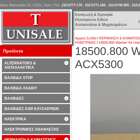
Αγίου Φανουρίου 13, 13121, Ίλιον | Τηλ.
210.5777.176
,
210.5771.160
,
210.5740.905
,
210.
Εισαγωγή & Εμπορία
Ηλεκτρινών Ειδών
Αυτοκινήτου & Μηχανημάτων
/
Αρχική Σελίδα
ΘΕΡΜΑΝΣΗ & ΚΛΙΜΑΤΙΣ
/
ΗΛΕΚΤΡΙΚΕΣ
18500.800 Washer Kit Uni
18500.800 Wa
Προϊόντα
ACX5300
ALTERNATORS &
ΑΝΤΑΛΛΑΚΤΙΚΑ
ΒΑΛΒΙΔΑ STOP
ΒΑΛΒΙΔΑ ΛΑΔΙΟΥ
ΒΑΛΒΙΔΕΣ
ΒΑΛΒΙΔΕΣ AGR ΚΑΥΣΑΕΡΙΩΝ
ΗΛΕΚΤΡΙΚΑ
ΗΛΕΚΤΡΟΝΙΚΕΣ ΑΝΑΦΛΕΞΗΣ
ΘΕΡΜΑΝΣΗ & ΚΛΙΜΑΤΙΣΜΟΣ