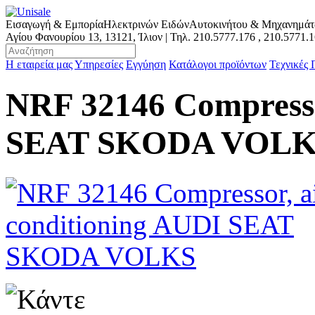
Εισαγωγή & Εμπορία
Ηλεκτρινών Ειδών
Αυτοκινήτου & Μηχανημά
Αγίου Φανουρίου 13, 13121, Ίλιον | Τηλ.
210.5777.176
,
210.5771.
Η εταιρεία μας
Υπηρεσίες
Εγγύηση
Κατάλογοι προϊόντων
Τεχνικές
NRF 32146 Compresso
SEAT SKODA VOL