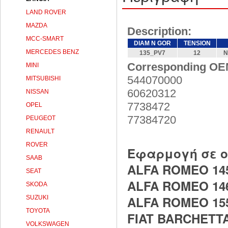
LAND ROVER
MAZDA
Description:
MCC-SMART
DIAM N GOR
TENSION
MERCEDES BENZ
135_PV7
12
N
Corresponding OE
MINI
544070000
MITSUBISHI
60620312
NISSAN
7738472
OPEL
77384720
PEUGEOT
RENAULT
ROVER
Εφαρμογή σε 
SAAB
ALFA ROMEO 145 
SEAT
ALFA ROMEO 146 
SKODA
ALFA ROMEO 155 
SUZUKI
TOYOTA
FIAT BARCHETTA 
VOLKSWAGEN