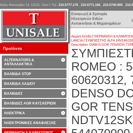
Αγίου Φανουρίου 13, 13121, Ίλιον | Τηλ.
210.5777.176
,
210.5771.160
,
210.5740.905
,
210.
Εισαγωγή & Εμπορία
Ηλεκτρινών Ειδών
Αυτοκινήτου & Μηχανημάτων
/
Αρχική Σελίδα
ΘΕΡΜΑΝΣΗ & ΚΛΙΜΑΤΙΣ
/
LANCIA
ΣΥΜΠΙΕΣΤΗΣ ALFA 145/146/15
Description: DIAM N GOR TENSION TYPE
Προϊόντα
ΣΥΜΠΙΕΣΤΗ
ALTERNATORS &
ROMEO : 5
ΑΝΤΑΛΛΑΚΤΙΚΑ
ΒΑΛΒΙΔΑ STOP
60620312,
ΒΑΛΒΙΔΑ ΛΑΔΙΟΥ
DENSO DCP
ΒΑΛΒΙΔΕΣ
GOR TENSI
ΒΑΛΒΙΔΕΣ AGR ΚΑΥΣΑΕΡΙΩΝ
ΗΛΕΚΤΡΙΚΑ
NDTV12SK 
ΗΛΕΚΤΡΟΝΙΚΕΣ ΑΝΑΦΛΕΞΗΣ
ΘΕΡΜΑΝΣΗ & ΚΛΙΜΑΤΙΣΜΟΣ