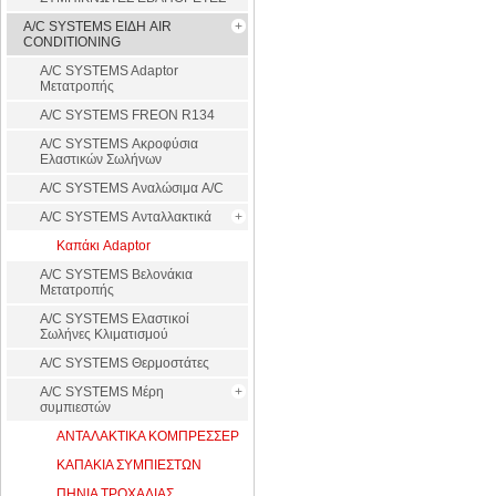
A/C SYSTEMS ΕΙΔΗ AIR
CONDITIONING
A/C SYSTEMS Adaptor
Μετατροπής
A/C SYSTEMS FREON R134
A/C SYSTEMS Ακροφύσια
Ελαστικών Σωλήνων
A/C SYSTEMS Αναλώσιμα A/C
A/C SYSTEMS Ανταλλακτικά
Καπάκι Adaptor
A/C SYSTEMS Βελονάκια
Μετατροπής
A/C SYSTEMS Ελαστικοί
Σωλήνες Κλιματισμού
A/C SYSTEMS Θερμοστάτες
A/C SYSTEMS Μέρη
συμπιεστών
ΑΝΤΑΛΑΚΤΙΚΑ ΚΟΜΠΡΕΣΣΕΡ
ΚΑΠΑΚΙΑ ΣΥΜΠΙΕΣΤΩΝ
ΠΗΝΙΑ ΤΡΟΧΑΛΙΑΣ