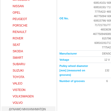
60814101/ 608
NISSAN
60816191/ 717
7775422/ 465
OPEL
46775094/ 60
OE No.
PEUGEOT
60815796/ 608
71721731/777
PORSCHE
4653639
RENAULT
46775094/608
ROVER
815796
60816191/71
SEAT
777542
SKODA
Manufacturer
DENS
SMART
Voltage
12 V
SUBARU
Pulley wheel diameter
SUZUKI
[mm] (measured on
132
grooves)
TOYOTA
Number of grooves
6
VALEO
VISTEON
VOLKSWAGEN
VOLVO
ΔΥΝΑΜΟ ΜΗΧΑΝΗΜΑΤΩΝ