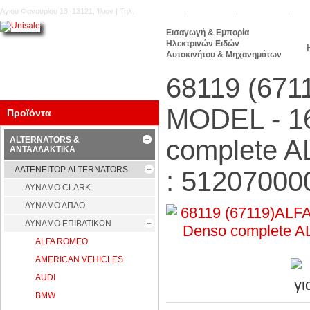
Αγίου Φανουρίου 13, 13121, Ίλιον | Τηλ.
210.5777.176
,
210.5771.160
,
210.5740.905
,
210.
Εισαγωγή & Εμπορία
Ηλεκτρινών Ειδών
Αυτοκινήτου & Μηχανημάτων
68119 (67
MODEL - 1
Προϊόντα
ALTERNATORS &
complete 
ΑΝΤΑΛΛΑΚΤΙΚΑ
ΑΛΤΕΝΕΙΤΟΡ ALTERNATORS
: 51207000
ΔΥΝΑΜΟ CLARK
ΔΥΝΑΜΟ ΑΠΛΟ
ΔΥΝΑΜΟ ΕΠΙΒΑΤΙΚΩΝ
ALFA ROMEO
AMERICAN VEHICLES
AUDI
BMW