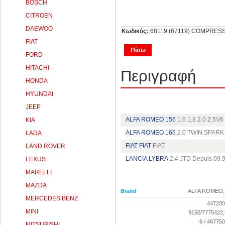
BOSCH
CITROEN
DAEWOO
Κωδικός:
68119 (67119) COMPRES
FIAT
Πίσω
FORD
HITACHI
Περιγραφή
HONDA
HYUNDAI
JEEP
ALFA ROMEO 156
1.6 1.8 2.0 2.5V
KIA
ALFA ROMEO 166
2.0 TWIN SPARK 
LADA
FIAT FIAT
FIAT
LAND ROVER
LANCIA LYBRA
2.4 JTD Depuis 09.
LEXUS
MARELLI
MAZDA
Brand
ALFA ROMEO,
MERCEDES BENZ
447200
MINI
9150/7775422
6 / 467750
MITSUBISHI