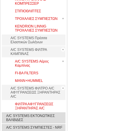
ΚΟΜΠΡΕΣΣΕΡ
ΣΤΙΠΙΟΘΛΙΠΤΕΣ
ΤΡΟΧΑΛΙΕΣ ΣΥΜΠΙΕΣΤΩΝ
KENDRION LINNIG
ΤΡΟΧΑΛΙΕΣ ΣΥΜΠΙΕΣΤΩΝ
A/C SYSTEMS Πρέσσα
Ελαστικών Σωλήνων
A/C SYSTEMS ΦΙΛΤΡΑ
ΚΑΜΠΙΝΑΣ
A/C SYSTEMS Αέρος
Καμπίνας
FI-BA FILTERS
MANN+HUMMEL
A/C SYSTEMS ΦΙΛΤΡΟ A/C
ΑΦΥΓΡΑΝΣΕΩΣ ΞΗΡΑΝΤΗΡΑΣ
A/C
ΦΙΛΤΡΑ ΑΦΥΓΡΑΝΣΕΩΣ
ΞΗΡΑΝΤΗΡΑΣ A/C
A/C SYSTEMS ΕΚΤΟΝΩΤΙΚΕΣ
ΒΑΛΒΙΔΕΣ
A/C SYSTEMS ΣΥΜΠΙΕΣΤΕΣ - NRF