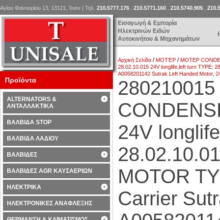
Αγίου Φανουρίου 13, 13121, Ίλιον | Τηλ.
210.5777.176
,
210.5771.160
,
210.5740.905
,
210.
Εισαγωγή & Εμπορία
Ηλεκτρινών Ειδών
Αυτοκινήτου & Μηχανημάτων
/
/
Αρχική Σελίδα
ΜΟΤΈΡ
ΜΟΤΕΡ COND
28.02.10.015 24V longlife,left turn TYPE
A0058201142 Sutrak Left Handed Motor, 2
Προϊόντα
280210015
ALTERNATORS &
CONDENSE
ΑΝΤΑΛΛΑΚΤΙΚΑ
ΒΑΛΒΙΔΑ STOP
24V longlife
ΒΑΛΒΙΔΑ ΛΑΔΙΟΥ
28.02.10.
ΒΑΛΒΙΔΕΣ
MOTOR TYPE
ΒΑΛΒΙΔΕΣ AGR ΚΑΥΣΑΕΡΙΩΝ
ΗΛΕΚΤΡΙΚΑ
Carrier Sut
ΗΛΕΚΤΡΟΝΙΚΕΣ ΑΝΑΦΛΕΞΗΣ
ΘΕΡΜΑΝΣΗ & ΚΛΙΜΑΤΙΣΜΟΣ