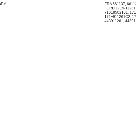
OEM:
ERA 661137, 661
FORD 1719-1126
71618502101, 171
171+911261C2, 17
443911261, 44391