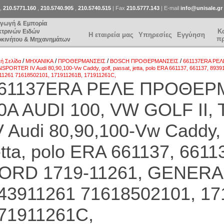
,
210.5771.160
,
210.5740.905
,
210.5740.515
| Fax
210.5777.143
| E-mail
info@unisale.gr
αγωγή & Εμπορία
Κ
κτρινών Ειδών
Η εταιρεία μας
Υπηρεσίες
Εγγύηση
π
οκινήτου & Μηχανημάτων
/
/
/
/
κή Σελίδα
ΜΗΧΑΝΙΚΑ
ΠΡΟΘΕΡΜΑΝΣΕΙΣ
BOSCH ΠΡΟΘΕΡΜΑΝΣΕΙΣ
661137ERA ΡΕΛ
SPORTER IV Audi 80,90,100-Vw Caddy, golf, passat, jetta, polo ERA 661137, 661137,
11261 71618502101, 171911261B, 171911261C,
61137ERA ΡΕΛΕ ΠΡΟΘΕΡ
0A AUDI 100, VW GOLF I
V Audi 80,90,100-Vw Caddy, 
etta, polo ERA 661137, 6611
ORD 1719-11261, GENER
43911261 71618502101, 17
71911261C,