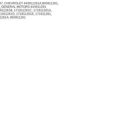
137, CHEVROLET 443911261A,893911261,
1, GENERAL MOTORS 443911261
911261B, 171911261C, 171911261A,
1911261D, 171911261E, 171911261,
1261A, 893911261