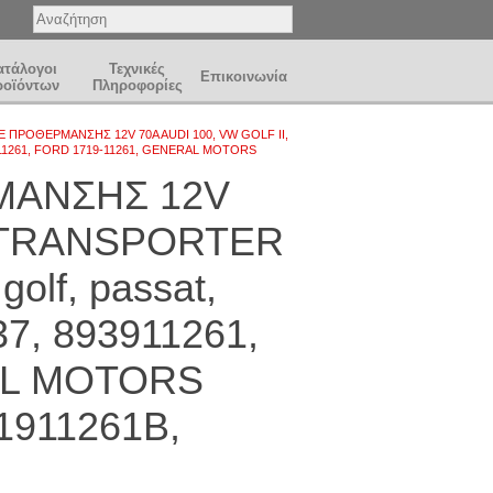
ατάλογοι
Τεχνικές
Επικοινωνία
ροϊόντων
Πληροφορίες
Ε ΠΡΟΘΕΡΜΑΝΣΗΣ 12V 70A AUDI 100, VW GOLF II,
 893911261, FORD 1719-11261, GENERAL MOTORS
ΜΑΝΣΗΣ 12V
I, TRANSPORTER
golf, passat,
37, 893911261,
AL MOTORS
1911261B,