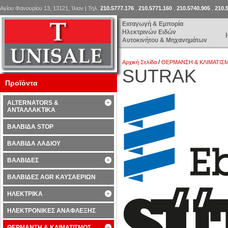
Αγίου Φανουρίου 13, 13121, Ίλιον | Τηλ.
210.5777.176
,
210.5771.160
,
210.5740.905
,
210.
Εισαγωγή & Εμπορία
Ηλεκτρινών Ειδών
Αυτοκινήτου & Μηχανημάτων
/
Αρχική Σελίδα
ΘΕΡΜΑΝΣΗ & ΚΛΙΜΑΤΙΣ
SUTRAK
Προϊόντα
ALTERNATORS &
ΑΝΤΑΛΛΑΚΤΙΚΑ
ΒΑΛΒΙΔΑ STOP
ΒΑΛΒΙΔΑ ΛΑΔΙΟΥ
ΒΑΛΒΙΔΕΣ
ΒΑΛΒΙΔΕΣ AGR ΚΑΥΣΑΕΡΙΩΝ
ΗΛΕΚΤΡΙΚΑ
ΗΛΕΚΤΡΟΝΙΚΕΣ ΑΝΑΦΛΕΞΗΣ
ΘΕΡΜΑΝΣΗ & ΚΛΙΜΑΤΙΣΜΟΣ