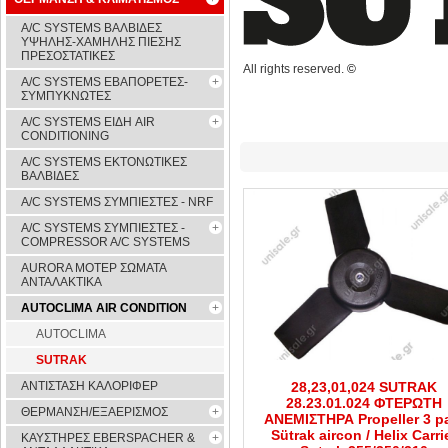
A/C SYSTEMS ΒΑΛΒΙΔΕΣ
ΥΨΗΛΗΣ-ΧΑΜΗΛΗΣ ΠΙΕΣΗΣ
ΠΡΕΣΟΣΤΑΤΙΚΕΣ
All rights reserved.
©
A/C SYSTEMS ΕΒΑΠΟΡΕΤΕΣ-
ΣΥΜΠYΚΝΩΤΕΣ
A/C SYSTEMS ΕΙΔΗ AIR
CONDITIONING
A/C SYSTEMS ΕΚΤΟΝΩΤΙΚΕΣ
ΒΑΛΒΙΔΕΣ
A/C SYSTEMS ΣΥΜΠΙΕΣΤΕΣ - NRF
A/C SYSTEMS ΣΥΜΠΙΕΣΤΕΣ -
COMPRESSOR A/C SYSTEMS
AURORA ΜΟΤΕΡ ΣΩΜΑΤΑ
ΑΝΤΑΛΑΚΤΙΚΑ
AUTOCLIMA AIR CONDITION
AUTOCLIMA
SUTRAK
ΑΝΤΙΣΤΑΣΗ ΚΑΛΟΡΙΦΕΡ
28,23,01,024 SUTRAK
28.23.01.024 ΦΤΕΡΩΤΗ
ΘΕΡΜΑΝΣΗ/ΕΞΑΕΡΙΣΜΟΣ
ΑΝΕΜΙΣΤΗΡΑ Propeller 3 p
Sütrak aircon / Helix Carri
ΚΑΥΣΤΗΡΕΣ EBERSPACHER &