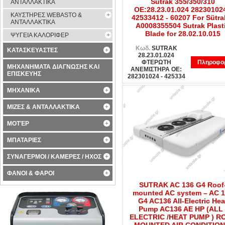
Sutrak 355/350/310
ΑΝΤΑΛΛΑΚΤΙΚΑ
OE:28.23.01.024 282301024
ΚΑΥΣΤΗΡΕΣ WEBASTO &
42533412 - 60207 For Sütra
ΑΝΤΑΛΛΑΚΤΙΚΑ
A0008355504 Sutrak Plast
Blade for 28.02.10.015
ΨΥΓΕΙΑ ΚΑΛΟΡΙΦΕΡ
Κωδ.
SUTRAK
ΚΑΤΑΣΚΕΥΑΣΤΕΣ
28.23.01.024
ΦΤΕΡΩΤΗ
Πληροφορ
ΜΗΧΑΝΗΜΑΤΑ ΔΙΑΓΝΩΣΗΣ ΚΑΙ
ΑΝΕΜΙΣΤΗΡΑ OE:
ΕΠΙΣΚΕΥΗΣ
282301024 - 425334
ΜΗΧΑΝΙΚΑ
ΜΙΖΕΣ & ΑΝΤΑΛΛΑΚΤΙΚΑ
ΜΟΤΈΡ
ΜΠΑΤΑΡΙΕΣ
ΣΥΝΑΓΕΡΜΟΙ / ΚΑΜΕΡΕΣ / ΗΧΟΣ
ΦΑΝΟΙ & ΦΑΡΟΙ
SUTRAK AC 136 G4 Roof
mounted AC system – AC 
G4 AC136 All-Electric Hea
Pump AC136 AE HP (ALL 
ELECTRIC /HEAT PUMP ) R