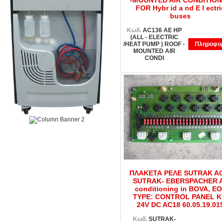
-MOUNTED AIR CONDITIO
FOR Hybr id a nd E l ectri
buses
Κωδ.
AC136 AE HP
(ALL - ELECTRIC
/HEAT PUMP ) ROOF -
Πληροφορ
MOUNTED AIR
CONDI
ΠΛΑΚΕΤΑ ΡΕΛΕ SUTRAK A
SUTRAK- EBERSPACHER A
conditioning in BOVA, E
TYPE: CONTROL PANEL K
24V DC AC18 60.05.19.01
Κωδ.
SUTRAK-