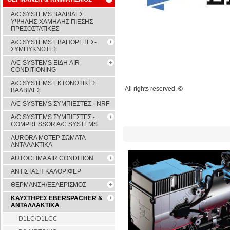
A/C SYSTEMS ΒΑΛΒΙΔΕΣ
ΥΨΗΛΗΣ-ΧΑΜΗΛΗΣ ΠΙΕΣΗΣ
ΠΡΕΣΟΣΤΑΤΙΚΕΣ
A/C SYSTEMS ΕΒΑΠΟΡΕΤΕΣ-
ΣΥΜΠYΚΝΩΤΕΣ
A/C SYSTEMS ΕΙΔΗ AIR
CONDITIONING
A/C SYSTEMS ΕΚΤΟΝΩΤΙΚΕΣ
All rights reserved.
©
ΒΑΛΒΙΔΕΣ
A/C SYSTEMS ΣΥΜΠΙΕΣΤΕΣ - NRF
A/C SYSTEMS ΣΥΜΠΙΕΣΤΕΣ -
COMPRESSOR A/C SYSTEMS
AURORA ΜΟΤΕΡ ΣΩΜΑΤΑ
ΑΝΤΑΛΑΚΤΙΚΑ
AUTOCLIMA AIR CONDITION
ΑΝΤΙΣΤΑΣΗ ΚΑΛΟΡΙΦΕΡ
ΘΕΡΜΑΝΣΗ/ΕΞΑΕΡΙΣΜΟΣ
ΚΑΥΣΤΗΡΕΣ EBERSPACHER &
ΑΝΤΑΛΛΑΚΤΙΚΑ
D1LC/D1LCC