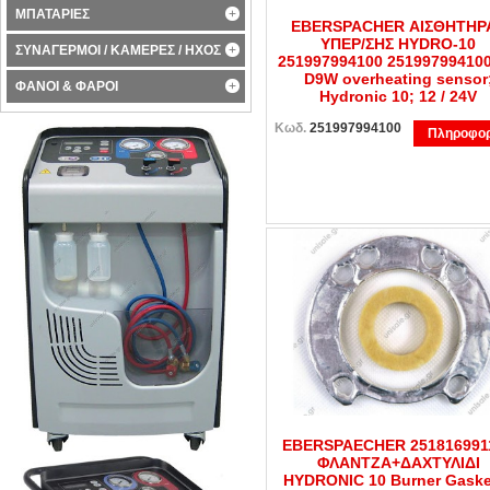
ΜΠΑΤΑΡΙΕΣ
EBERSPACHER ΑΙΣΘΗΤΗΡ
ΥΠΕΡ/ΣΗΣ HYDRO-10
ΣΥΝΑΓΕΡΜΟΙ / ΚΑΜΕΡΕΣ / ΗΧΟΣ
251997994100 25199799410
D9W overheating sensor
ΦΑΝΟΙ & ΦΑΡΟΙ
Hydronic 10; 12 / 24V
Κωδ.
251997994100
Πληροφορ
EBERSPAECHER 251816991
ΦΛΑΝΤΖΑ+ΔΑΧΤΥΛΙΔΙ
HYDRONIC 10 Burner Gaske