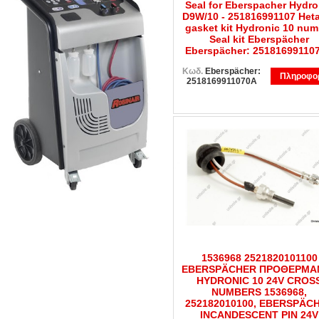
Seal for Eberspacher Hydro
D9W/10 - 251816991107 Het
gasket kit Hydronic 10 num
Seal kit Eberspächer
Eberspächer: 25181699110
Κωδ.
Eberspächer:
Πληροφορ
2518169911070A
1536968 2521820101100
EBERSPÄCHER ΠΡΟΘΕΡΜΑ
HYDRONIC 10 24V CROS
NUMBERS 1536968,
252182010100, EBERSPÄC
INCANDESCENT PIN 24V