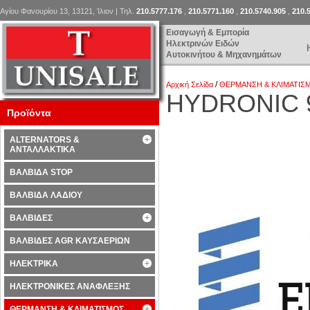
Αγίου Φανουρίου 13, 13121, Ίλιον | Τηλ.
210.5777.176
,
210.5771.160
,
210.5740.905
,
210.
Εισαγωγή & Εμπορία
Ηλεκτρινών Ειδών
Αυτοκινήτου & Μηχανημάτων
/
Αρχική Σελίδα
ΘΕΡΜΑΝΣΗ & ΚΛΙΜΑΤΙΣ
HYDRONIC 
Προϊόντα
ALTERNATORS &
ΑΝΤΑΛΛΑΚΤΙΚΑ
ΒΑΛΒΙΔΑ STOP
ΒΑΛΒΙΔΑ ΛΑΔΙΟΥ
ΒΑΛΒΙΔΕΣ
ΒΑΛΒΙΔΕΣ AGR ΚΑΥΣΑΕΡΙΩΝ
ΗΛΕΚΤΡΙΚΑ
ΗΛΕΚΤΡΟΝΙΚΕΣ ΑΝΑΦΛΕΞΗΣ
ΘΕΡΜΑΝΣΗ & ΚΛΙΜΑΤΙΣΜΟΣ