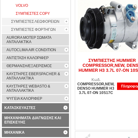
VOLVO
ΣΥΜΠΙΕΣΤΕΣ COPY
ΣΥΜΠΙΕΣΤΕΣ ΛΕΩΦΟΡΕΙΩΝ
ΣΥΜΠΙΕΣΤΕΣ ΦΟΡΤΗΓΩΝ
AURORA ΜΟΤΕΡ ΣΩΜΑΤΑ
ΑΝΤΑΛΑΚΤΙΚΑ
AUTOCLIMA AIR CONDITION
ΑΝΤΙΣΤΑΣΗ ΚΑΛΟΡΙΦΕΡ
ΣΥΜΠΙΕΣΤΗΣ HUMMER
COMPRESSOR,NEW, DEN
ΘΕΡΜΑΝΣΗ/ΕΞΑΕΡΙΣΜΟΣ
HUMMER H3 3.7L 07-ON 10
ΚΑΥΣΤΗΡΕΣ EBERSPACHER &
ΑΝΤΑΛΛΑΚΤΙΚΑ
Κωδ.
COMPRESSOR,NEW,
ΚΑΥΣΤΗΡΕΣ WEBASTO &
Πληροφορ
DENSO HUMMER H3
ΑΝΤΑΛΛΑΚΤΙΚΑ
3.7L 07-ON 10S17C
ΨΥΓΕΙΑ ΚΑΛΟΡΙΦΕΡ
ΚΑΤΑΣΚΕΥΑΣΤΕΣ
ΜΗΧΑΝΗΜΑΤΑ ΔΙΑΓΝΩΣΗΣ ΚΑΙ
ΕΠΙΣΚΕΥΗΣ
ΜΗΧΑΝΙΚΑ