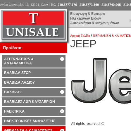
Αγίου Φανουρίου 13, 13121, Ίλιον | Τηλ.
210.5777.176
,
210.5771.160
,
210.5740.905
,
210.
Εισαγωγή & Εμπορία
Ηλεκτρινών Ειδών
Αυτοκινήτου & Μηχανημάτων
/
Αρχική Σελίδα
ΘΕΡΜΑΝΣΗ & ΚΛΙΜΑΤΙΣ
JEEP
Προϊόντα
ALTERNATORS &
ΑΝΤΑΛΛΑΚΤΙΚΑ
ΒΑΛΒΙΔΑ STOP
ΒΑΛΒΙΔΑ ΛΑΔΙΟΥ
ΒΑΛΒΙΔΕΣ
ΒΑΛΒΙΔΕΣ AGR ΚΑΥΣΑΕΡΙΩΝ
ΗΛΕΚΤΡΙΚΑ
ΗΛΕΚΤΡΟΝΙΚΕΣ ΑΝΑΦΛΕΞΗΣ
All rights reserved.
©
ΘΕΡΜΑΝΣΗ & ΚΛΙΜΑΤΙΣΜΟΣ