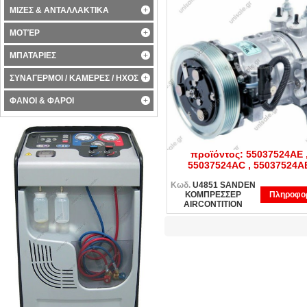
ΜΙΖΕΣ & ΑΝΤΑΛΛΑΚΤΙΚΑ
ΜΟΤΈΡ
ΜΠΑΤΑΡΙΕΣ
ΣΥΝΑΓΕΡΜΟΙ / ΚΑΜΕΡΕΣ / ΗΧΟΣ
ΦΑΝΟΙ & ΦΑΡΟΙ
U4851 SANDEN ΚΟΜΠΡΕΣΣ
AIRCONDITION Chrysler J
Liberty 4851 2002-2004 Κωδ
προϊόντος: 55037524AE 
55037524AC , 55037524A
Κωδ.
U4851 SANDEN
ΚΟΜΠΡΕΣΣΕΡ
Πληροφορ
AIRCONTITION