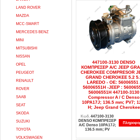
LAND ROVER
MAZDA
MCC-SMART
MERCEDES BENZ
MINI
MITSUBISHI
NISSAN
447100-3130 DENSO
OPEL
ΚΟΜΠΡΕΣΕΡ A/C JEEP GR
CHEROKEE COMPRESOR J
PEUGEOT
GRAND CHEROKEE 5.2 5.
RENAULT
LAREDO - OE: 56006551 
56006551H -JEEP : 560065
ROVER
56006551H 447100-3130
SAAB
Compressor A / C Denso
10PA17J; 136.5 mm; PV7; 1
SEAT
H; Jeep Grand Cherokee
SKODA
Κωδ.
447100-3130
DENSO ΚΟΜΠΡΕΣΕΡ
SUZUKI
Πληροφορ
A/C Denso 10PA17J;
TOYOTA
136.5 mm; PV
VOLKSWAGEN