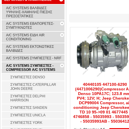
A/C SYSTEMS ΒΑΛΒΙΔΕΣ
ΥΨΗΛΗΣ-ΧΑΜΗΛΗΣ ΠΙΕΣΗΣ
ΠΡΕΣΟΣΤΑΤΙΚΕΣ
A/C SYSTEMS ΕΒΑΠΟΡΕΤΕΣ-
ΣΥΜΠYΚΝΩΤΕΣ
A/C SYSTEMS ΕΙΔΗ AIR
CONDITIONING
A/C SYSTEMS ΕΚΤΟΝΩΤΙΚΕΣ
ΒΑΛΒΙΔΕΣ
A/C SYSTEMS ΣΥΜΠΙΕΣΤΕΣ - NRF
A/C SYSTEMS ΣΥΜΠΙΕΣΤΕΣ -
COMPRESSOR A/C SYSTEMS
ΣΥΜΠΙΕΣΤΕΣ DENSO
40440105 447100-6290
ΣΥΜΠΙΕΣΤΕΣ CATERPILLAR
JOHN DEERE
(4471006290)Compressor A 
Denso 10PA17C; 123.8 m
ΣΥΜΠΙΕΣΤΕΣ DELPHI
PV4; 12V; H; Jeep Cheroke
HARRISON
DCP99004 Compressor, ai
conditioning Jeep Cherokee
ΣΥΜΠΙΕΣΤΕΣ SANDEN
TD 10 95->09 01 4677445 
ΣΥΜΠΙΕΣΤΕΣ UNICLA
4746858 - 55035993 - 55035
- 55035993AB - 5503641
ΣΥΜΠΙΕΣΤΕΣ YORK