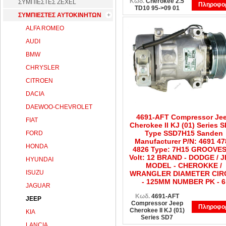
Κωδ.
Cherokee 2.5
ΣΥΜΠΙΕΣΤΕΣ ZEXEL
Πληροφορ
TD10 95->09 01
ΣΥΜΠΙΕΣΤΕΣ ΑΥΤΟΚΙΝΗΤΩΝ
ALFA ROMEO
AUDI
BMW
CHRYSLER
CITROEN
DACIA
DAEWOO-CHEVROLET
4691-AFT Compressor Je
FIAT
Cherokee II KJ (01) Series S
Type SSD7H15 Sanden
FORD
Manufacturer P/N: 4691 47
HONDA
4826 Type: 7H15 GROOVES
Volt: 12 BRAND - DODGE / 
HYUNDAI
MODEL - CHEROKKE /
ISUZU
WRANGLER DIAMETER CIR
- 125MM NUMBER PK - 6
JAGUAR
Κωδ.
4691-AFT
JEEP
Compressor Jeep
Πληροφορ
Cherokee II KJ (01)
KIA
Series SD7
LANCIA