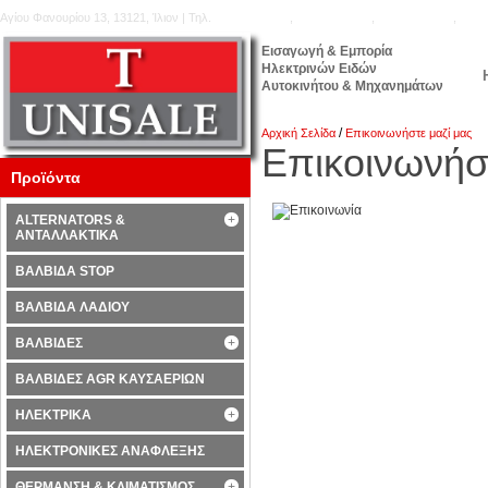
Αγίου Φανουρίου 13, 13121, Ίλιον | Τηλ.
210.5777.176
,
210.5771.160
,
210.5740.905
,
210.
Εισαγωγή & Εμπορία
Ηλεκτρινών Ειδών
Αυτοκινήτου & Μηχανημάτων
/
Αρχική Σελίδα
Επικοινωνήστε μαζί μας
Επικοινωνήσ
Προϊόντα
ALTERNATORS &
ΑΝΤΑΛΛΑΚΤΙΚΑ
ΒΑΛΒΙΔΑ STOP
ΒΑΛΒΙΔΑ ΛΑΔΙΟΥ
ΒΑΛΒΙΔΕΣ
ΒΑΛΒΙΔΕΣ AGR ΚΑΥΣΑΕΡΙΩΝ
ΗΛΕΚΤΡΙΚΑ
ΗΛΕΚΤΡΟΝΙΚΕΣ ΑΝΑΦΛΕΞΗΣ
ΘΕΡΜΑΝΣΗ & ΚΛΙΜΑΤΙΣΜΟΣ