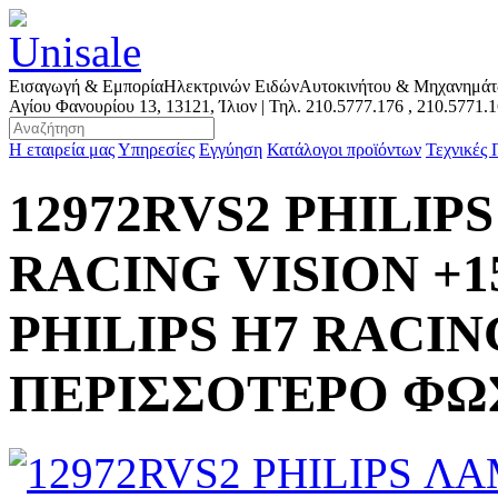
Εισαγωγή & Εμπορία
Ηλεκτρινών Ειδών
Αυτοκινήτου & Μηχανημά
Αγίου Φανουρίου 13, 13121, Ίλιον | Τηλ.
210.5777.176
,
210.5771.
Η εταιρεία μας
Υπηρεσίες
Εγγύηση
Κατάλογοι προϊόντων
Τεχνικές
12972RVS2 PHILIP
RACING VISION +
PHILIPS Η7 RACIN
ΠΕΡΙΣΣΟΤΕΡΟ ΦΩΣ