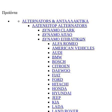
Προϊόντα
ALTERNATORS & ΑΝΤΑΛΛΑΚΤΙΚΑ
ΑΛΤΕΝΕΙΤΟΡ ALTERNATORS
ΔΥΝΑΜΟ CLARK
ΔΥΝΑΜΟ ΑΠΛΟ
ΔΥΝΑΜΟ ΕΠΙΒΑΤΙΚΩΝ
ALFA ROMEO
AMERICAN VEHICLES
AUDI
BMW
BOSCH
CITROEN
DAEWOO
FIAT
FORD
HITACHI
HONDA
HYUNDAI
JEEP
KIA
LADA
LAND ROVER