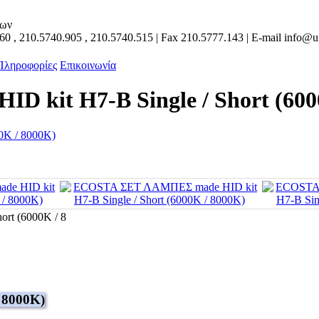
των
160
,
210.5740.905
,
210.5740.515
| Fax
210.5777.143
| E-mail
info@un
 Πληροφορίες
Επικοινωνία
kit H7-B Single / Short (600
rt (6000K / 8
 8000K)