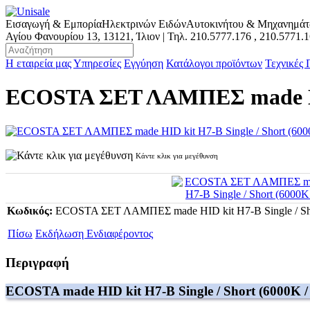
Εισαγωγή & Εμπορία
Ηλεκτρινών Ειδών
Αυτοκινήτου & Μηχανημά
Αγίου Φανουρίου 13, 13121, Ίλιον | Τηλ.
210.5777.176
,
210.5771.
Η εταιρεία μας
Υπηρεσίες
Εγγύηση
Κατάλογοι προϊόντων
Τεχνικές
ECOSTA ΣΕΤ ΛΑΜΠΕΣ made HID 
Κάντε κλικ για μεγέθυνση
Κωδικός:
ECOSTA ΣΕΤ ΛΑΜΠΕΣ made HID kit H7-B Single / Sho
Πίσω
Εκδήλωση Ενδιαφέροντος
Περιγραφή
ECOSTA made HID kit H7-B Single / Short (6000K /