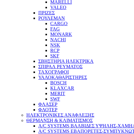
MARELLI
VALEO
ΠΡΙΖΕΣ
ΡΟΥΛΕΜΑΝ
CARGO
FAG
MONARK
NACHI
NSK
RCP
SKF
ΣΒΗΣΤΗΡΙΑ ΗΛΕΚΤΡΙΚΑ
ΣΠΙΡΑΛ ΡΕΥΜΑΤΟΣ
ΤΑΧΟΓΡΑΦΟΙ
ΥΑΛΟΚΑΘΑΡΙΣΤΗΡΕΣ
BOSCH
KLAXCAR
MERIT
SWF
ΦΛΑΣΕΡ
ΦΛΟΤΕΡ
ΗΛΕΚΤΡΟΝΙΚΕΣ ΑΝΑΦΛΕΞΗΣ
ΘΕΡΜΑΝΣΗ & ΚΛΙΜΑΤΙΣΜΟΣ
A/C SYSTEMS ΒΑΛΒΙΔΕΣ ΥΨΗΛΗΣ-ΧΑΜΗΛ
A/C SYSTEMS ΕΒΑΠΟΡΕΤΕΣ-ΣΥΜΠYΚΝΩ